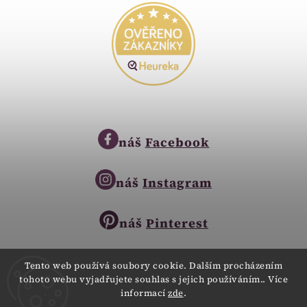
náš
Facebook
náš
Instagram
náš
Pinterest
Tento web používá soubory cookie. Dalším procházením
tohoto webu vyjadřujete souhlas s jejich používáním.. Více
Copyright © 2023
informací
zde
.
Zlatnictví Zlatíčko