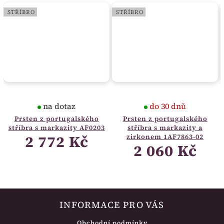
STŘÍBRO
STŘÍBRO
na dotaz
do 30 dnů
Prsten z portugalského
Prsten z portugalského
stříbra s markazity AF0203
stříbra s markazity a
2 772 Kč
zirkonem 1AF7863-02
2 060 Kč
INFORMACE PRO VÁS
Obchodní podmínky