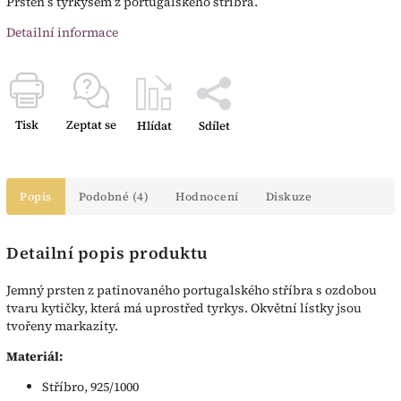
Prsten s tyrkysem z portugalského stříbra.
Detailní informace
Tisk
Zeptat se
Hlídat
Sdílet
Popis
Podobné (4)
Hodnocení
Diskuze
Detailní popis produktu
Jemný prsten z patinovaného portugalského stříbra s ozdobou
tvaru kytičky, která má uprostřed tyrkys. Okvětní lístky jsou
tvořeny markazity.
Materiál:
Stříbro, 925/1000