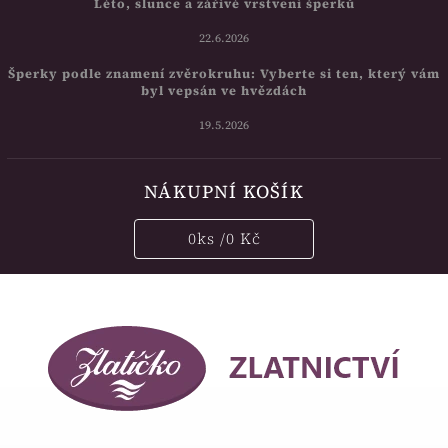
Léto, slunce a zářivé vrstvení šperků
22.6.2026
Šperky podle znamení zvěrokruhu: Vyberte si ten, který vám
byl vepsán ve hvězdách
19.5.2026
NÁKUPNÍ KOŠÍK
0
ks /
0 Kč