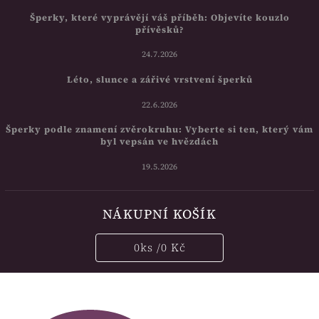
Šperky, které vyprávějí váš příběh: Objevíte kouzlo
přívěsků?
24.7.2026
Léto, slunce a zářivé vrstvení šperků
22.6.2026
Šperky podle znamení zvěrokruhu: Vyberte si ten, který vám
byl vepsán ve hvězdách
19.5.2026
NÁKUPNÍ KOŠÍK
0
ks /
0 Kč