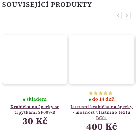
SOUVISEJÍCÍ PRODUKTY
Previous
Next
skladem
do 14 dnů
Krabička na šperky se
Luxusní krabička na šperky
třpytkami SF009-R
- možnost vlastního textu
30 Kč
BC01
400 Kč