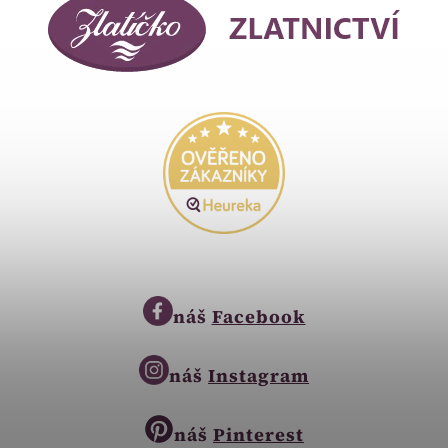
náš
Facebook
náš
Instagram
náš
Pinterest