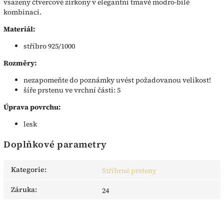
vsazeny čtvercové zirkony v elegantní tmavě modro-bílé
kombinaci.
Materiál:
stříbro 925/1000
Rozměry:
nezapomeňte do poznámky uvést požadovanou velikost!
šíře prstenu ve vrchní části: 5
Úprava povrchu:
lesk
Doplňkové parametry
Kategorie
:
Stříbrné prsteny
Záruka
:
24