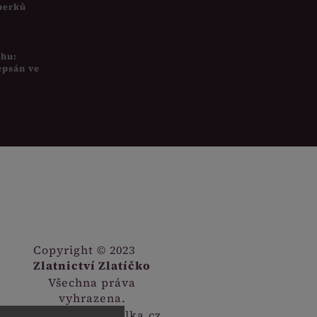
šperků
uhu:
epsán ve
Copyright © 2023
Zlatnictví Zlatíčko
Všechna práva
vyhrazena.
Webdesign
Digitalka.cz