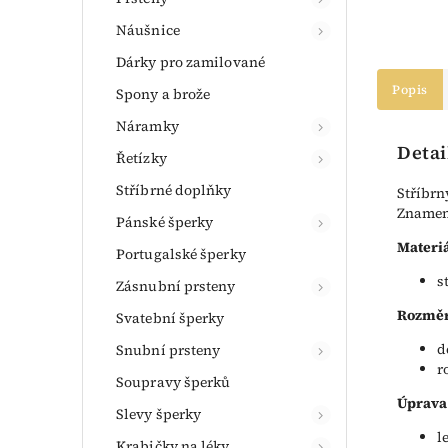
Náušnice
Dárky pro zamilované
Popis
Spony a brože
Náramky
Detai
Řetízky
Stříbrné doplňky
Stříbrn
Znamení
Pánské šperky
Materiá
Portugalské šperky
s
Zásnubní prsteny
Rozměr
Svatební šperky
d
Snubní prsteny
r
Soupravy šperků
Úprava
Slevy šperky
l
Krabičky na léky