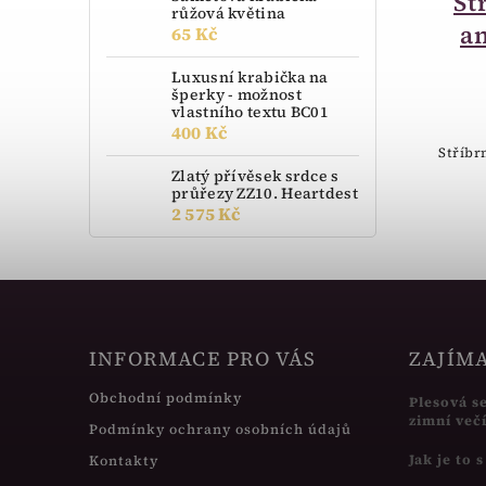
Stříbrný přívěsek
St
růžová květina
srdce AGH28
an
65 Kč
984 Kč
Luxusní krabička na
šperky - možnost
vlastního textu BC01
Stříbrný přívěsek srdce se zirkony.
400 Kč
Stříbr
Zlatý přívěsek srdce s
průřezy ZZ10. Heartdest
2 575 Kč
INFORMACE PRO VÁS
ZAJÍM
Obchodní podmínky
Plesová s
zimní več
Podmínky ochrany osobních údajů
Jak je to 
Kontakty