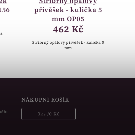
sek
Stříbrný opálový
156
přívěšek - kulička 5
mm OP05
462 Kč
a.
Stříbrný opálový přívěšek - kulička 5
mm
NÁKUPNÍ KOŠÍK
běh:
0
ks /
0 Kč