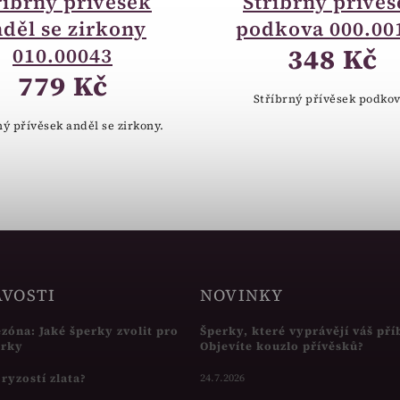
říbrný přívěsek
Stříbrný přívě
děl se zirkony
podkova 000.00
348 Kč
010.00043
779 Kč
Stříbrný přívěsek podkov
ný přívěsek anděl se zirkony.
AVOSTI
NOVINKY
ezóna: Jaké šperky zvolit pro
Šperky, které vyprávějí váš pří
írky
Objevíte kouzlo přívěsků?
s ryzostí zlata?
24.7.2026