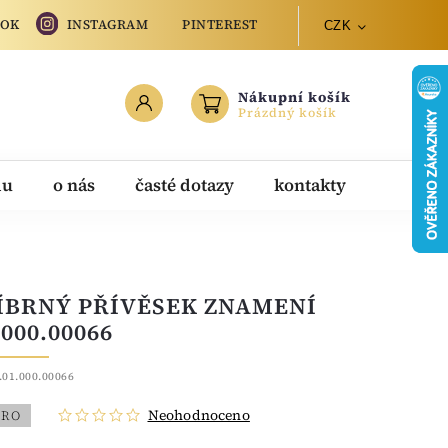
OOK
INSTAGRAM
PINTEREST
CZK
Nákupní košík
Prázdný košík
du
o nás
časté dotazy
kontakty
ÍBRNÝ PŘÍVĚSEK ZNAMENÍ
000.00066
.01.000.00066
Neohodnoceno
BRO