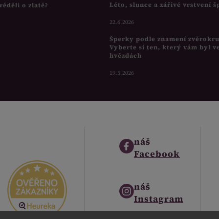
Léto, slunce a zářivé vrstvení 
věděli o zlatě?
22.6.2026
Šperky podle znamení zvěrokr
Vyberte si ten, který vám byl v
hvězdách
19.5.2026
náš
Facebook
náš
Instagram