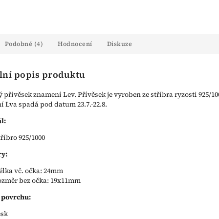
Podobné (4)
Hodnocení
Diskuze
lní popis produktu
ý přívěsek znamení Lev. Přívěsek je vyroben ze stříbra ryzosti 925/10
 Lva spadá pod datum 23.7.-22.8.
l:
tříbro 925/1000
y:
élka vč. očka: 24mm
ozměr bez očka: 19x11mm
 povrchu:
esk