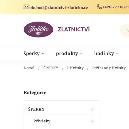
+420 777 007 
obchod@zlatnictvi-zlaticko.cz
šperky
produkty
hodinky
novinky
Domů
/
ŠPERKY
/
Přívěsky
/
Stříbrné přívěsky
Kategorie
ŠPERKY
Přívěsky