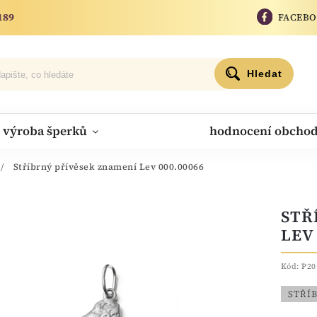
189
FACEB
Hledat
výroba šperků
hodnocení obcho
/
Stříbrný přívěsek znamení Lev 000.00066
STŘ
LEV 
Kód:
P20
STŘÍ