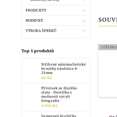
PRODUKTY
SOUV
HODINKY
VÝROBA ŠPERKŮ
STŘÍBRO
STŘÍBR
Top 5 produktů
Stříbrné minimalistické
kroužky náušnice 8-
25mm
60 Kč
Přívěsek ze žlutého
zlata - Destička s
možností vyrytí
fotografie
4 900 Kč
vyprodáno
Sametová krabička