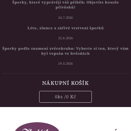
Šperky, které vyprávějí váš příběh: Objevíte kouzlo
přívěsků?
24.7.2026
Léto, slunce a zářivé vrstvení šperků
22.6.2026
Šperky podle znamení zvěrokruhu: Vyberte si ten, který vám
byl vepsán ve hvězdách
19.5.2026
NÁKUPNÍ KOŠÍK
0
ks /
0 Kč