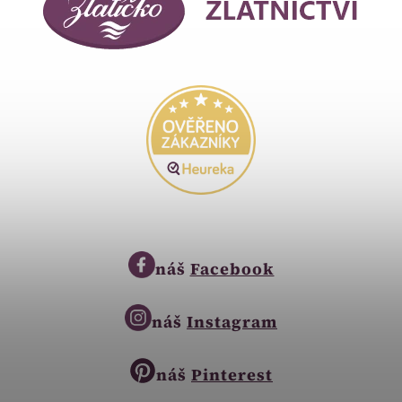
náš
Facebook
náš
Instagram
náš
Pinterest