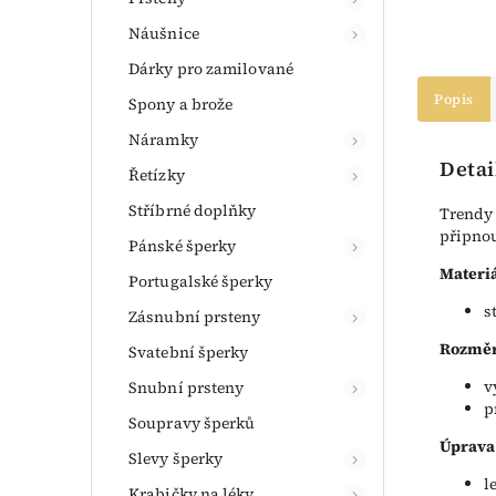
Náušnice
Dárky pro zamilované
Popis
Spony a brože
Náramky
Detai
Řetízky
Stříbrné doplňky
Trendy 
připnou
Pánské šperky
Materiá
Portugalské šperky
s
Zásnubní prsteny
Rozměr
Svatební šperky
v
Snubní prsteny
p
Soupravy šperků
Úprava
Slevy šperky
l
Krabičky na léky