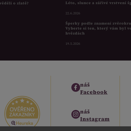
Léto, slunce a zářivé vrstvení 
věděli o zlatě?
22.6.2026
Šperky podle znamení zvěrokr
Vyberte si ten, který vám byl v
hvězdách
19.5.2026
náš
Facebook
náš
Instagram