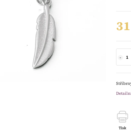
31
Stříbrn
Detailn
Tisk