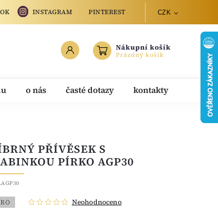
OOK
INSTAGRAM
PINTEREST
CZK
Nákupní košík
Prázdný košík
du
o nás
časté dotazy
kontakty
ÍBRNÝ PŘÍVĚSEK S
ABINKOU PÍRKO AGP30
.AGP30
Neohodnoceno
BRO