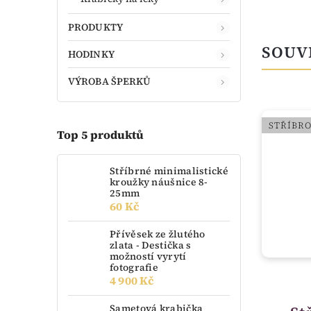
PRODUKTY
SOUV
HODINKY
VÝROBA ŠPERKŮ
STŘÍBRO
STŘÍBR
Top 5 produktů
Stříbrné minimalistické
kroužky náušnice 8-
25mm
60 Kč
Přívěsek ze žlutého
zlata - Destička s
možností vyrytí
fotografie
4 900 Kč
skladem
Sametová krabička