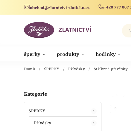
+420 777 007 
obchod@zlatnictvi-zlaticko.cz
šperky
produkty
hodinky
novinky
Domů
/
ŠPERKY
/
Přívěsky
/
Stříbrné přívěsky
Kategorie
ŠPERKY
Přívěsky