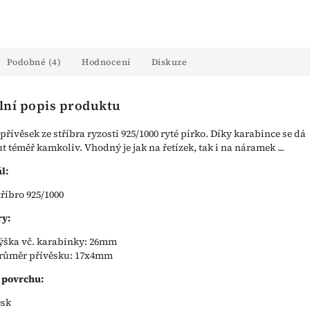
Podobné (4)
Hodnocení
Diskuze
lní popis produktu
přívěsek ze stříbra ryzosti 925/1000 ryté pírko. Díky karabince se dá
t téměř kamkoliv. Vhodný je jak na řetízek, tak i na náramek ...
l:
tříbro 925/1000
y:
ýška vč. karabinky: 26mm
růměr přívěsku: 17x4mm
 povrchu:
esk