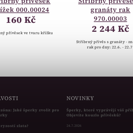
říbrný přívěsek
Stříbrný přívěse
ížek 000.00024
granáty rak
160 Kč
970.00003
2 244 Kč
rný přívěsek ve tvaru křížku
Stříbrný přívěs s granáty - z
rak pro dny: 22.6. - 22.7
AVOSTI
NOVINKY
ezóna: Jaké šperky zvolit pro
Šperky, které vyprávějí váš pří
írky
Objevíte kouzlo přívěsků?
s ryzostí zlata?
24.7.2026