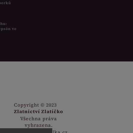
šperků
uhu:
epsán ve
Copyright © 2023
Zlatnictví Zlatíčko
Všechna práva
vyhrazena.
Webdesign
Digitalka.cz