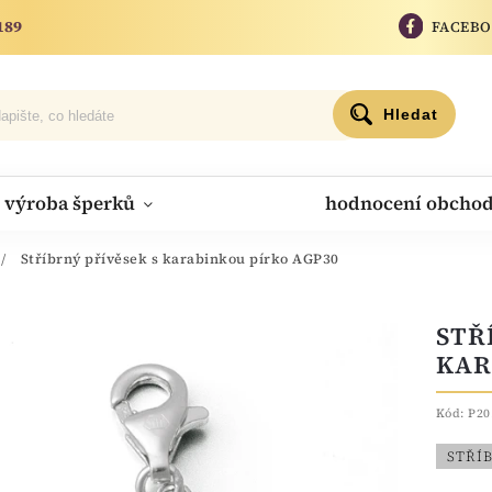
189
FACEB
Hledat
výroba šperků
hodnocení obcho
/
Stříbrný přívěsek s karabinkou pírko AGP30
STŘ
KAR
Kód:
P20
STŘÍ