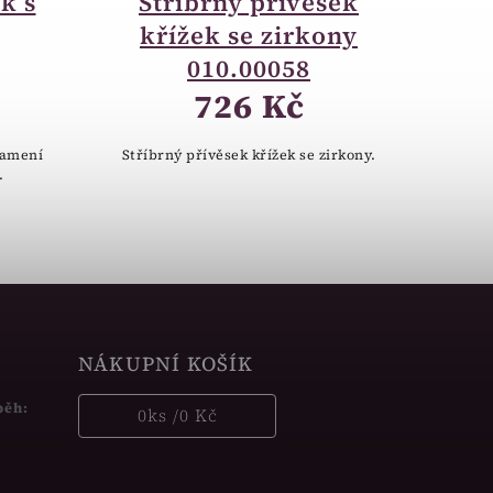
k s
Stříbrný přívěsek
křížek se zirkony
010.00058
726 Kč
namení
Stříbrný přívěsek křížek se zirkony.
.
NÁKUPNÍ KOŠÍK
běh:
0
ks /
0 Kč