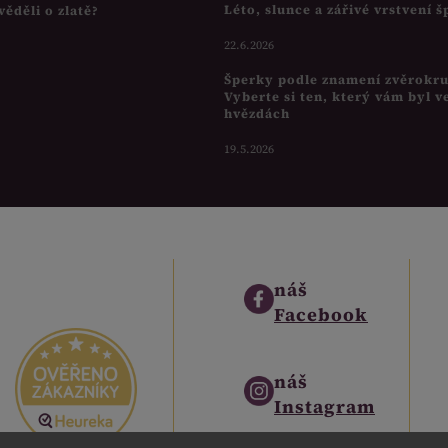
Léto, slunce a zářivé vrstvení 
věděli o zlatě?
22.6.2026
Šperky podle znamení zvěrokr
Vyberte si ten, který vám byl v
hvězdách
19.5.2026
náš
Facebook
náš
Instagram