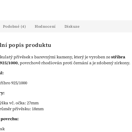
Podobné (4)
Hodnocení
Diskuze
lní popis produktu
kulatý přívěsek s barevnými kameny, který je vyroben ze
stříbra
 925/1000
, povrchově rhodiován proti černání a je zdobený zirkony.
l:
tříbro 925/1000
y:
ýška vč. očka: 27mm
růměr přívěsku: 18mm
 povrchu:
esk