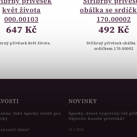
říbrný přívěsek
Stříbrný přívě
květ života
obálka se srdíč
000.00103
170.00002
647 Kč
492 Kč
brný přívěsek květ života.
Stříbrný přívěsek obálka
srdíčkem 170.00002
AVOSTI
NOVINKY
ezóna: Jaké šperky zvolit pro
Šperky, které vyprávějí váš pří
írky
Objevíte kouzlo přívěsků?
s ryzostí zlata?
24.7.2026