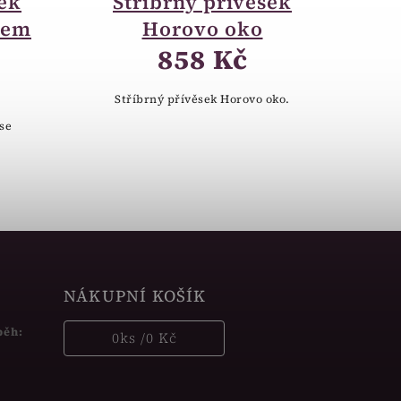
sek
Stříbrný přívěsek
kem
Horovo oko
858 Kč
Stříbrný přívěsek Horovo oko.
 se
NÁKUPNÍ KOŠÍK
běh:
0
ks /
0 Kč