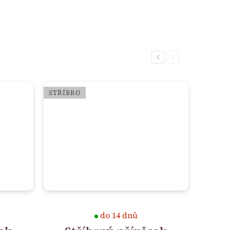
Previous
Next
STŘÍBRO
do 14 dnů