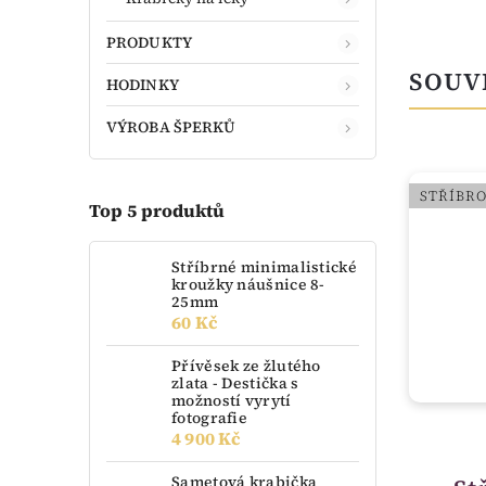
PRODUKTY
SOUV
HODINKY
VÝROBA ŠPERKŮ
STŘÍBRO
STŘÍBR
Top 5 produktů
Stříbrné minimalistické
kroužky náušnice 8-
25mm
60 Kč
Přívěsek ze žlutého
zlata - Destička s
možností vyrytí
fotografie
4 900 Kč
není skladem
Sametová krabička