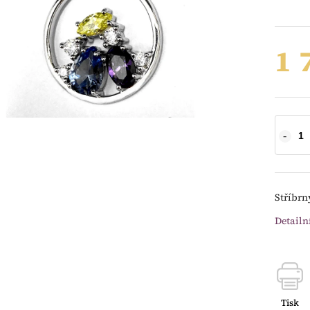
1 
Stříbrn
Detailn
Tisk