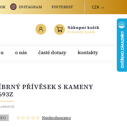
OOK
INSTAGRAM
PINTEREST
CZK
Nákupní košík
Prázdný košík
du
o nás
časté dotazy
kontakty
ÍBRNÝ PŘÍVĚSEK S KAMENY
693Z
.AP8693Z
Neohodnoceno
BRO