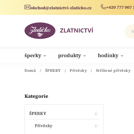
+420 777 007 
obchod@zlatnictvi-zlaticko.cz
šperky
produkty
hodinky
novinky
Domů
/
ŠPERKY
/
Přívěsky
/
Stříbrné přívěsky
Kategorie
ŠPERKY
Přívěsky