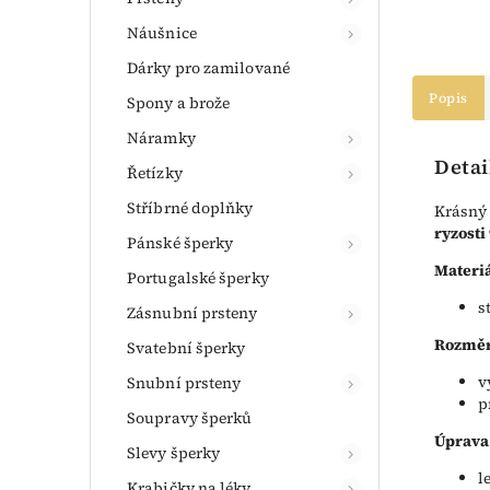
Náušnice
Dárky pro zamilované
Popis
Spony a brože
Náramky
Detai
Řetízky
Stříbrné doplňky
Krásný 
ryzosti
Pánské šperky
Materiá
Portugalské šperky
s
Zásnubní prsteny
Rozměr
Svatební šperky
v
Snubní prsteny
p
Soupravy šperků
Úprava
Slevy šperky
l
Krabičky na léky