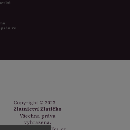
šperků
uhu:
epsán ve
Copyright © 2023
Zlatnictví Zlatíčko
Všechna práva
vyhrazena.
Webdesign
Digitalka.cz