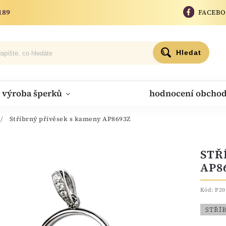
189
FACEB
Hledat
výroba šperků
hodnocení obcho
/
Stříbrný přívěsek s kameny AP8693Z
STŘ
AP8
Kód:
P20
STŘÍ