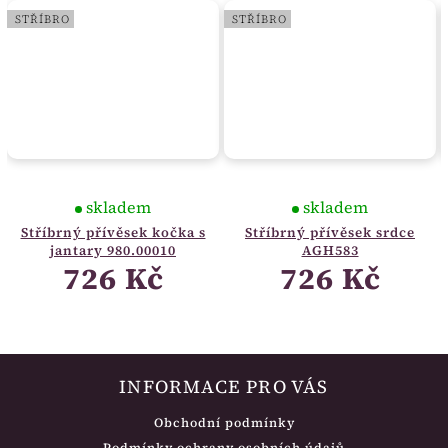
STŘÍBRO
STŘÍBRO
skladem
skladem
Stříbrný přívěsek kočka s
Stříbrný přívěsek srdce
jantary 980.00010
AGH583
726 Kč
726 Kč
INFORMACE PRO VÁS
Obchodní podmínky
Podmínky ochrany osobních údajů