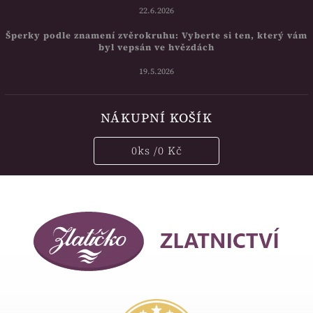
22.6.2026
Šperky podle znamení zvěrokruhu: Vyberte si ten, který vám
byl vepsán ve hvězdách
19.5.2026
NÁKUPNÍ KOŠÍK
0
ks /
0 Kč