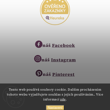
náš
Facebook
náš
Instagram
náš
Pinterest
Tento web používá soubory cookie. Dalším procházením
tohoto webu vyjadřujete souhlas s jejich používáním.. Více
Copyright © 2023
informací
zde
.
Zlatnictví Zlatíčko
obchod@zlatnictvi-zlaticko.cz
Všechna práva vyhrazena.
Nastavení