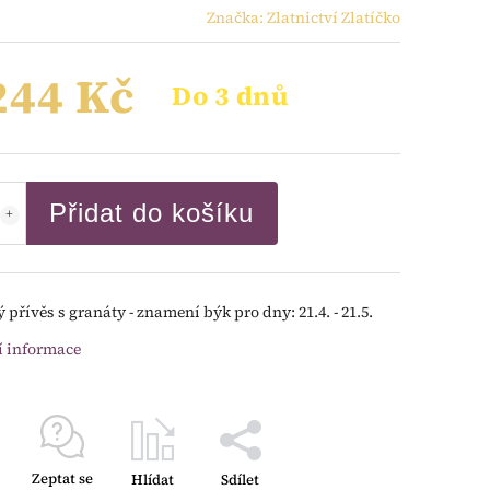
Značka:
Zlatnictví Zlatíčko
244 Kč
Do 3 dnů
Přidat do košíku
 přívěs s granáty - znamení býk pro dny: 21.4. - 21.5.
í informace
Zeptat se
Hlídat
Sdílet