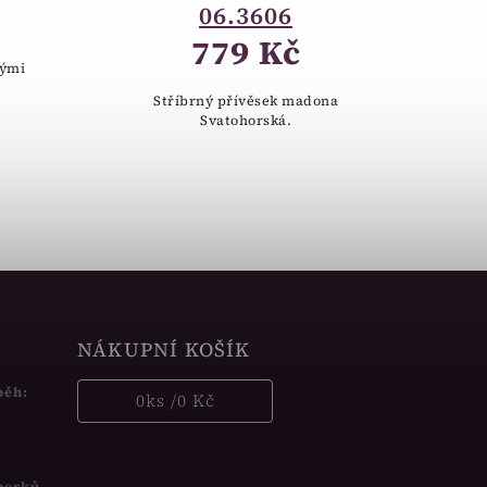
06.3606
779 Kč
nými
Stříbrný přívěsek madona
Svatohorská.
NÁKUPNÍ KOŠÍK
běh:
0
ks /
0 Kč
šperků