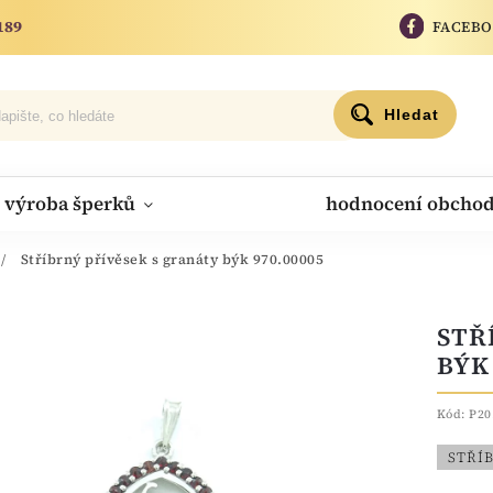
189
FACEB
Hledat
výroba šperků
hodnocení obcho
/
Stříbrný přívěsek s granáty býk 970.00005
STŘ
BÝK 
Kód:
P20
STŘÍ