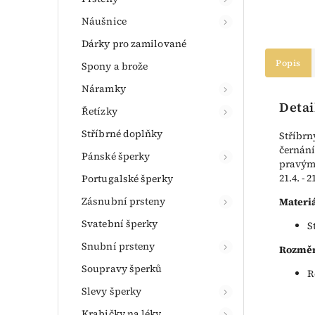
Náušnice
Dárky pro zamilované
Popis
Spony a brože
Náramky
Detai
Řetízky
Stříbrné doplňky
Stříbrn
černání
Pánské šperky
pravým 
21.4. - 2
Portugalské šperky
Zásnubní prsteny
Materiá
Svatební šperky
S
Snubní prsteny
Rozměr
Soupravy šperků
R
Slevy šperky
Krabičky na léky