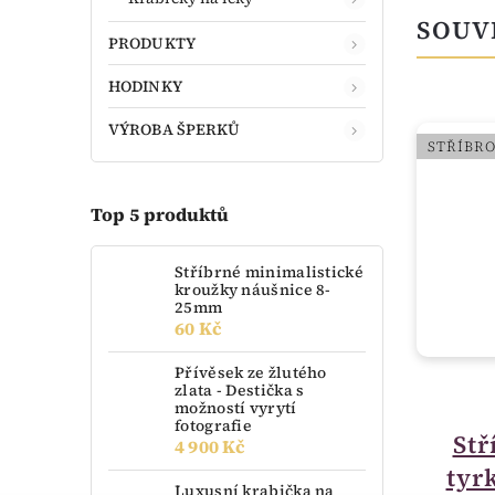
SOUV
PRODUKTY
HODINKY
VÝROBA ŠPERKŮ
STŘÍBRO
STŘÍBR
Top 5 produktů
Stříbrné minimalistické
kroužky náušnice 8-
25mm
60 Kč
Přívěsek ze žlutého
zlata - Destička s
možností vyrytí
do 14 dnů
fotografie
Stříbrný přívěsek
Stř
4 900 Kč
strom života se
tyr
Luxusní krabička na