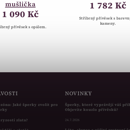
1 782 Kč
mušlička
1 090 Kč
Stříbrný přívěsek s barev
kameny.
íbrný přívěsek s opálem.
AVOSTI
NOVINKY
ezóna: Jaké šperky zvolit pro
Šperky, které vyprávějí váš pří
írky
Objevíte kouzlo přívěsků?
s ryzostí zlata?
24.7.2026
Léto, slunce a zářivé vrstvení 