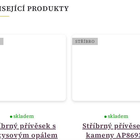
ISEJÍCÍ PRODUKTY
O
STŘÍBRO
skladem
skladem
íbrný přívěsek s
Stříbrný přívěse
kysovým opálem
kameny AP869