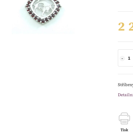
2 
Stříbrný
Detailn
Tisk