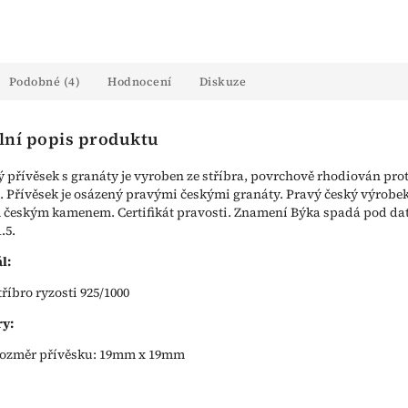
Podobné (4)
Hodnocení
Diskuze
lní popis produktu
ý přívěsek s granáty je vyroben ze stříbra, povrchově rhodiován prot
. Přívěsek je osázený pravými českými granáty. Pravý český výrobek
českým kamenem. Certifikát pravosti. Znamení Býka spadá pod d
1.5.
l:
tříbro ryzosti 925/1000
y:
ozměr přívěsku: 19mm x 19mm