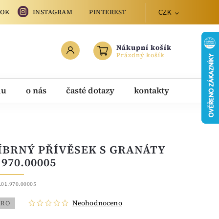
OOK
INSTAGRAM
PINTEREST
CZK
Nákupní košík
Prázdný košík
du
o nás
časté dotazy
kontakty
ÍBRNÝ PŘÍVĚSEK S GRANÁTY
970.00005
.01.970.00005
Neohodnoceno
BRO