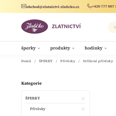
+420 777 007 
obchod@zlatnictvi-zlaticko.cz
šperky
produkty
hodinky
novinky
Domů
/
ŠPERKY
/
Přívěsky
/
Stříbrné přívěsky
Kategorie
ŠPERKY
Přívěsky