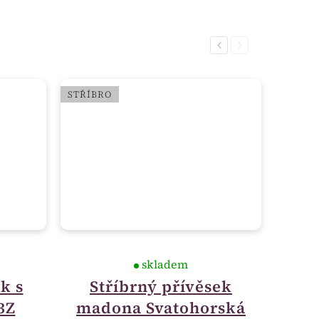
Previous
Next
STŘÍBRO
skladem
k s
Stříbrný přívěsek
3Z
madona Svatohorská