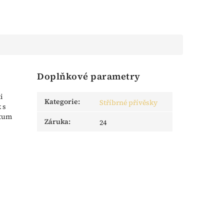
Doplňkové parametry
i
Kategorie
:
Stříbrné přívěsky
 s
atum
Záruka
:
24