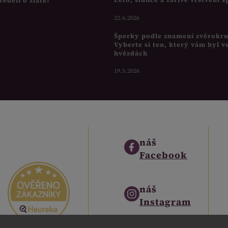
věděli o zlatě?
22.6.2026
Šperky podle znamení zvěrokr
Vyberte si ten, který vám byl v
hvězdách
19.5.2026
náš
Facebook
náš
Instagram