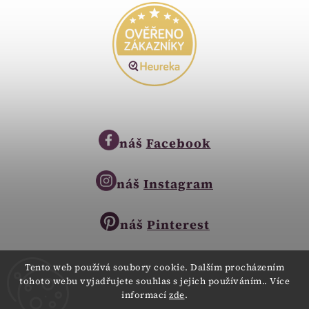
náš
Facebook
náš
Instagram
náš
Pinterest
Tento web používá soubory cookie. Dalším procházením
tohoto webu vyjadřujete souhlas s jejich používáním.. Více
Copyright © 2023
informací
zde
.
Zlatnictví Zlatíčko