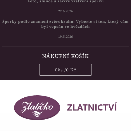
Léto, slunce a zářivé vrstvení šperků
22.6.2026
Šperky podle znamení zvěrokruhu: Vyberte si ten, který vám
byl vepsán ve hvězdách
19.5.2026
NÁKUPNÍ KOŠÍK
0
ks /
0 Kč