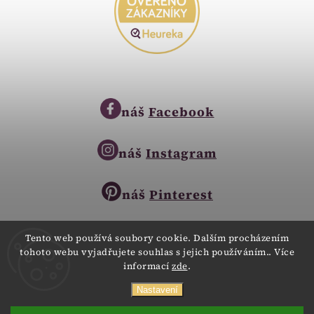
náš
Facebook
náš
Instagram
náš
Pinterest
Tento web používá soubory cookie. Dalším procházením
tohoto webu vyjadřujete souhlas s jejich používáním.. Více
Copyright © 2023
informací
zde
.
Zlatnictví Zlatíčko
obchod@zlatnictvi-zlaticko.cz
Všechna práva vyhrazena.
Nastavení
+420 777 007 189
Webdesign
Digitalka.cz