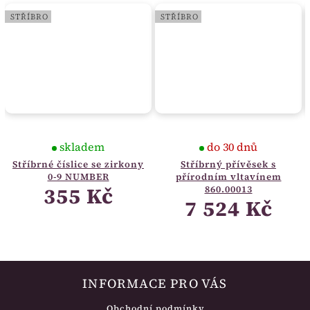
STŘÍBRO
STŘÍBRO
skladem
do 30 dnů
Stříbrné číslice se zirkony
Stříbrný přívěsek s
0-9 NUMBER
přírodním vltavínem
355 Kč
860.00013
7 524 Kč
INFORMACE PRO VÁS
Obchodní podmínky