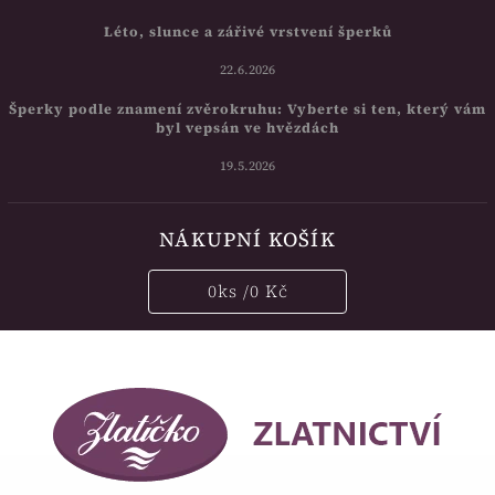
Léto, slunce a zářivé vrstvení šperků
22.6.2026
Šperky podle znamení zvěrokruhu: Vyberte si ten, který vám
byl vepsán ve hvězdách
19.5.2026
NÁKUPNÍ KOŠÍK
0
ks /
0 Kč