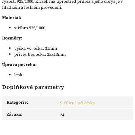
ryzosti 925/1000. Křížek má uprostřed průřez a jeho obrys je v
hladkém a lesklém provedení.
Materiál:
stříbro 925/1000
Rozměry:
výška vč. očka: 31mm
přívěs bez očka: 25x13mm
Úprava povrchu:
lesk
Doplňkové parametry
Kategorie
:
Stříbrné přívěsky
Záruka
:
24