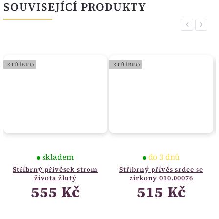
SOUVISEJÍCÍ PRODUKTY
Previous
Next
STŘÍBRO
STŘÍBRO
skladem
do 3 dnů
Stříbrný přívěsek strom
Stříbrný přívěs srdce se
života žlutý
zirkony 010.00076
555 Kč
515 Kč