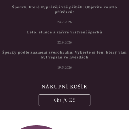
Šperky, které vyprávějí váš příběh: Objevíte kouzlo
přívěsků?
24.7.2026
Léto, slunce a zářivé vrstvení šperků
22.6.2026
Šperky podle znamení zvěrokruhu: Vyberte si ten, který vám
byl vepsán ve hvězdách
19.5.2026
NÁKUPNÍ KOŠÍK
0
ks /
0 Kč