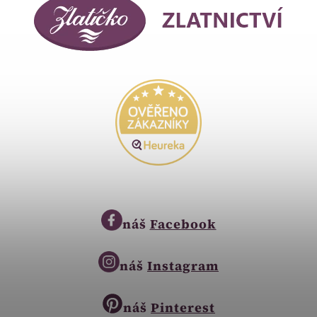
náš
Facebook
náš
Instagram
náš
Pinterest