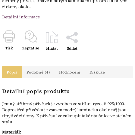
Stříbrný přívěs s tmavě modrým kamínkem uprostřed a bílými
zirkony okolo.
Detailní informace
Tisk
Zeptat se
Hlídat
Sdílet
Popis
Podobné (4)
Hodnocení
Diskuze
Detailní popis produktu
Jemný stříbrný přívěsek je vyroben ze stříbra ryzosti 925/1000.
Doprostřed přívěsku je vsazen modrý kamínek a okolo něj jsou
třpytivé zirkony. K přívěsu lze zakoupit také náušnice ve stejném
stylu.
Materiál: