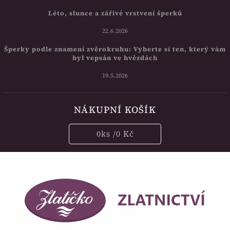
Léto, slunce a zářivé vrstvení šperků
22.6.2026
Šperky podle znamení zvěrokruhu: Vyberte si ten, který vám
byl vepsán ve hvězdách
19.5.2026
NÁKUPNÍ KOŠÍK
0
ks /
0 Kč