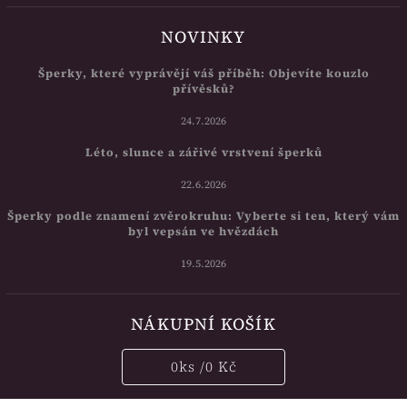
NOVINKY
Šperky, které vyprávějí váš příběh: Objevíte kouzlo
přívěsků?
24.7.2026
Léto, slunce a zářivé vrstvení šperků
22.6.2026
Šperky podle znamení zvěrokruhu: Vyberte si ten, který vám
byl vepsán ve hvězdách
19.5.2026
NÁKUPNÍ KOŠÍK
0
ks /
0 Kč