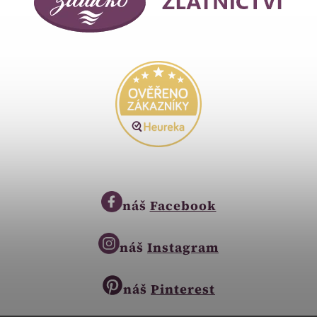
náš
Facebook
náš
Instagram
náš
Pinterest