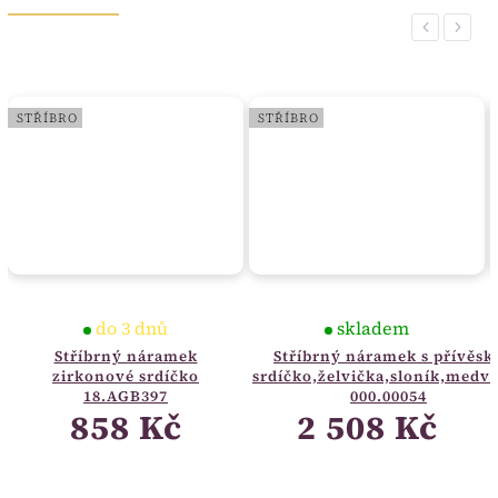
Previous
Next
STŘÍBRO
STŘÍBRO
do 3 dnů
skladem
Stříbrný náramek
Stříbrný náramek s přívěsk
zirkonové srdíčko
srdíčko,želvička,sloník,medv
18.AGB397
000.00054
858 Kč
2 508 Kč