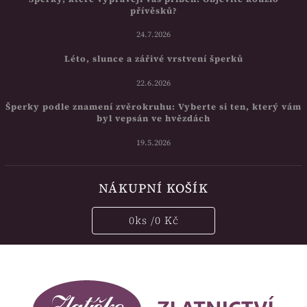
přívěsků?
24.7.2026
Léto, slunce a zářivé vrstvení šperků
22.6.2026
Šperky podle znamení zvěrokruhu: Vyberte si ten, který vám
byl vepsán ve hvězdách
19.5.2026
NÁKUPNÍ KOŠÍK
0
ks /
0 Kč