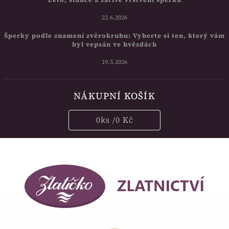
22.6.2026
Šperky podle znamení zvěrokruhu: Vyberte si ten, který vám
byl vepsán ve hvězdách
19.5.2026
NÁKUPNÍ KOŠÍK
0
ks /
0 Kč