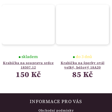
skladem
do 3 dnů
Krabička na soupravu srdce
Krabička na šperky ovál
18507.12
velký, béžový 18A20
150 Kč
85 Kč
INFORMACE PRO VÁS
Obchodní podmínky