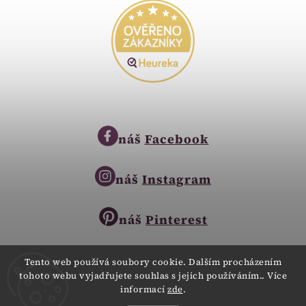
náš
Facebook
náš
Instagram
náš
Pinterest
Tento web používá soubory cookie. Dalším procházením
tohoto webu vyjadřujete souhlas s jejich používáním.. Více
Copyright © 2023
informací
zde
.
Zlatnictví Zlatíčko