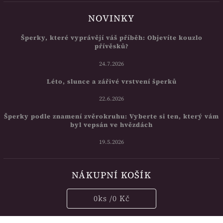
NOVINKY
Šperky, které vyprávějí váš příběh: Objevíte kouzlo
přívěsků?
24.7.2026
Léto, slunce a zářivé vrstvení šperků
22.6.2026
Šperky podle znamení zvěrokruhu: Vyberte si ten, který vám
byl vepsán ve hvězdách
19.5.2026
NÁKUPNÍ KOŠÍK
0
ks /
0 Kč