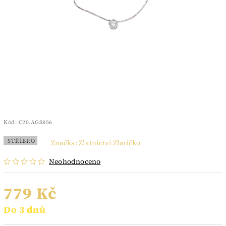
Kód:
C20.AGS856
STŘÍBRO
Značka:
Zlatnictví Zlatíčko
Neohodnoceno
779 Kč
Do 3 dnů