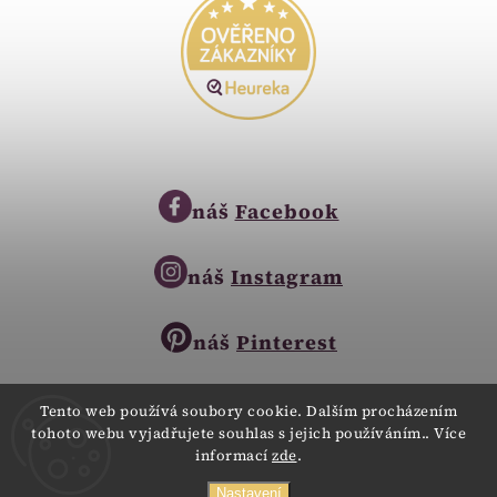
náš
Facebook
náš
Instagram
náš
Pinterest
Tento web používá soubory cookie. Dalším procházením
tohoto webu vyjadřujete souhlas s jejich používáním.. Více
Copyright © 2023
informací
zde
.
Zlatnictví Zlatíčko
obchod@zlatnictvi-zlaticko.cz
Všechna práva vyhrazena.
Nastavení