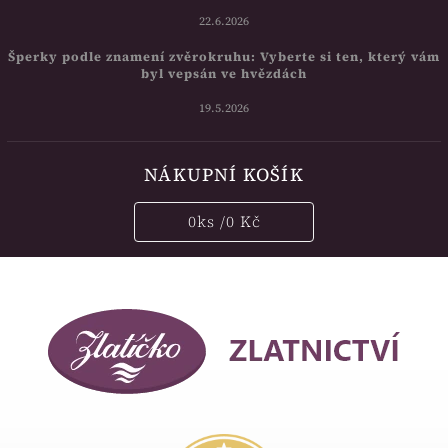
22.6.2026
Šperky podle znamení zvěrokruhu: Vyberte si ten, který vám
byl vepsán ve hvězdách
19.5.2026
NÁKUPNÍ KOŠÍK
0
ks /
0 Kč