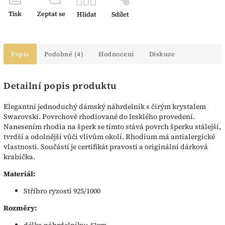
Tisk
Zeptat se
Hlídat
Sdílet
Popis
Podobné (4)
Hodnocení
Diskuze
Detailní popis produktu
Elegantní jednoduchý dámský náhrdelník s čirým krystalem
Swarovski. Povrchově rhodiované do lesklého provedení.
Nanesením rhodia na šperk se tímto stává povrch šperku stálejší,
tvrdší a odolnější vůči vlivům okolí. Rhodium má antialergické
vlastnosti. Součástí je certifikát pravosti a originální dárková
krabička.
Materiál:
Stříbro ryzosti 925/1000
Rozměry:
délka náhrdelníku: 43cm