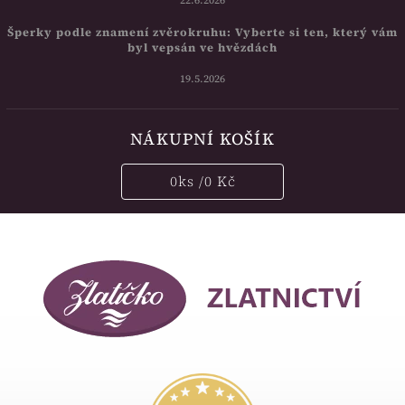
22.6.2026
Šperky podle znamení zvěrokruhu: Vyberte si ten, který vám
byl vepsán ve hvězdách
19.5.2026
NÁKUPNÍ KOŠÍK
0
ks /
0 Kč