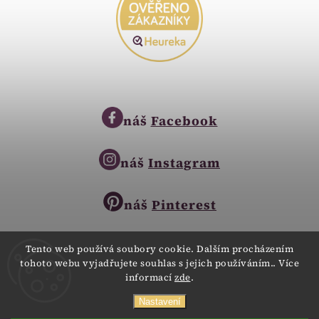
náš
Facebook
náš
Instagram
náš
Pinterest
Tento web používá soubory cookie. Dalším procházením
tohoto webu vyjadřujete souhlas s jejich používáním.. Více
Copyright © 2023
informací
zde
.
Zlatnictví Zlatíčko
obchod@zlatnictvi-zlaticko.cz
Všechna práva vyhrazena.
Nastavení
+420 777 007 189
Webdesign
Digitalka.cz