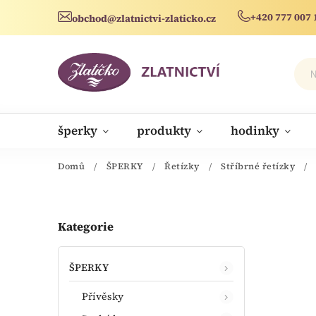
+420 777 007 
obchod@zlatnictvi-zlaticko.cz
šperky
produkty
hodinky
novinky
Domů
/
ŠPERKY
/
Řetízky
/
Stříbrné řetízky
/
Kategorie
ŠPERKY
Přívěsky