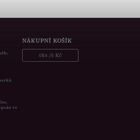
NÁKUPNÍ KOŠÍK
běh:
0
ks /
0 Kč
šperků
uhu:
epsán ve