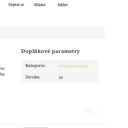
Zeptat se
Hlídat
Sdílet
Doplňkové parametry
Kategorie
:
Stříbrné řetízky
vým
řka
Záruka
:
24
Previous
Next