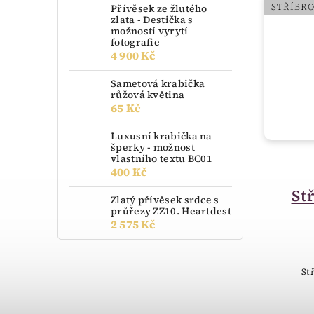
STŘÍBRO
STŘÍBR
Přívěsek ze žlutého
zlata - Destička s
možností vyrytí
fotografie
4 900 Kč
Sametová krabička
růžová květina
65 Kč
Luxusní krabička na
šperky - možnost
vlastního textu BC01
400 Kč
skladem
Stříbrný řetízek
St
Zlatý přívěsek srdce s
průřezy ZZ10. Heartdest
pancer 000.00019
2 575 Kč
396 Kč
od
Stříbrný řetízek pancer
St