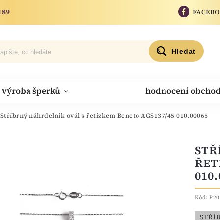
189
FACEB
Hledat
výroba šperků
hodnocení obcho
Stříbrný náhrdelník ovál s řetízkem Beneto AGS137/45 010.00065
STŘ
ŘET
010.
Kód:
P20
STŘÍ