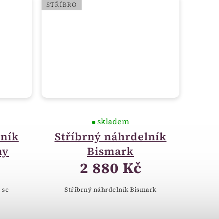
STŘÍBRO
skladem
lník
Stříbrný náhrdelník
ny
Bismark
2 880 Kč
 se
Stříbrný náhrdelník Bismark