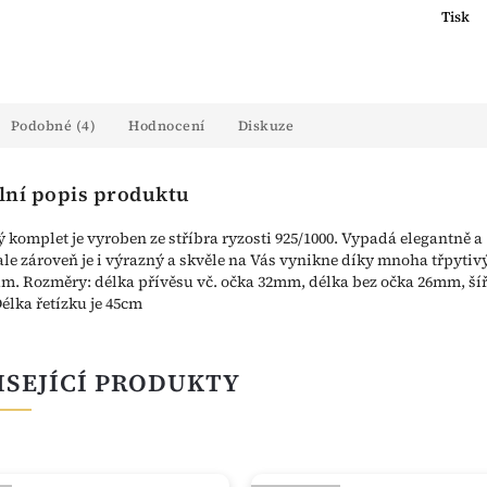
Tisk
Podobné (4)
Hodnocení
Diskuze
lní popis produktu
ý komplet je vyroben ze stříbra ryzosti 925/1000. Vypadá elegantně a
ale zároveň je i výrazný a skvěle na Vás vynikne díky mnoha třpyti
m. Rozměry: délka přívěsu vč. očka 32mm, délka bez očka 26mm, ší
lka řetízku je 45cm
ISEJÍCÍ PRODUKTY