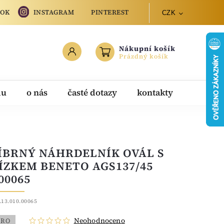
OOK
INSTAGRAM
PINTEREST
CZK
Nákupní košík
Prázdný košík
du
o nás
časté dotazy
kontakty
ÍBRNÝ NÁHRDELNÍK OVÁL S
ÍZKEM BENETO AGS137/45
00065
.13.010.00065
Neohodnoceno
BRO