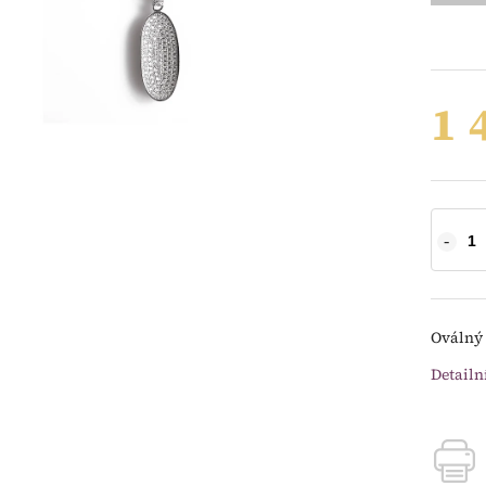
1 
Oválný 
Detailn