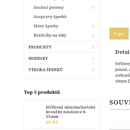
Snubní prsteny
Soupravy šperků
Slevy šperky
Popis
Krabičky na léky
PRODUKTY
Detai
HODINKY
Stříbrn
jemně, 
VÝROBA ŠPERKŮ
zirkonů
10mm Dé
Top 5 produktů
SOUV
Stříbrné minimalistické
kroužky náušnice 8-
25mm
60 Kč