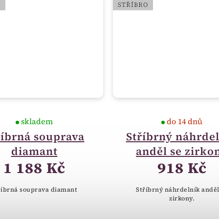
O
STŘÍBRO
skladem
do 14 dnů
říbrná souprava
Stříbrný náhrde
diamant
anděl se zirko
1 188 Kč
918 Kč
říbrná souprava diamant
Stříbrný náhrdelník anděl
zirkony.