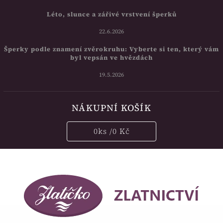
Léto, slunce a zářivé vrstvení šperků
22.6.2026
Šperky podle znamení zvěrokruhu: Vyberte si ten, který vám
byl vepsán ve hvězdách
19.5.2026
NÁKUPNÍ KOŠÍK
0
ks /
0 Kč