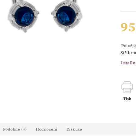
95
Položk
Stříbrn
Detailn
Tisk
Podobné (4)
Hodnocení
Diskuze