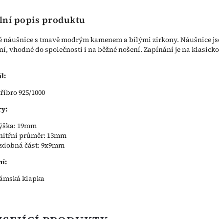
lní popis produktu
é náušnice s tmavě modrým kamenem a bílými zirkony. Náušnice j
ní, vhodné do společnosti i na běžné nošení. Zapínání je na klasick
l:
tříbro 925/1000
y:
ýška: 19mm
nitřní průměr: 13mm
zdobná část: 9x9mm
í:
ámská klapka