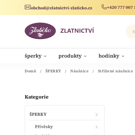
+420 777 007 
obchod@zlatnictvi-zlaticko.cz
šperky
produkty
hodinky
novinky
Domů
/
ŠPERKY
/
Náušnice
/
Stříbrné náušnice
Kategorie
ŠPERKY
Přívěsky