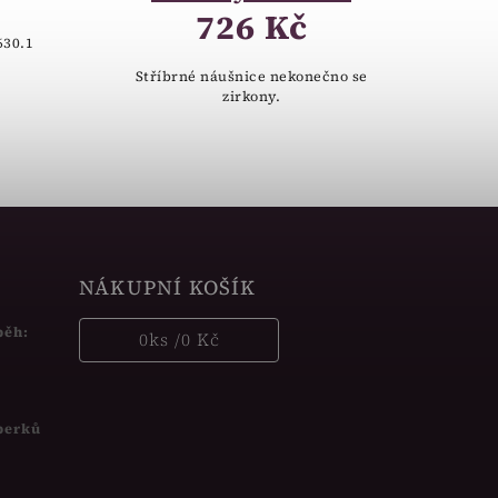
726 Kč
630.1
Stříbrné náušnice nekonečno se
zirkony.
NÁKUPNÍ KOŠÍK
běh:
0
ks /
0 Kč
šperků