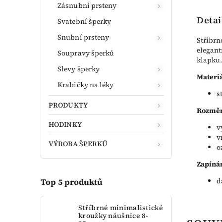
Zásnubní prsteny
Detai
Svatební šperky
Snubní prsteny
Stříbrn
elegant
Soupravy šperků
klapku.
Slevy šperky
Materiá
Krabičky na léky
s
PRODUKTY
Rozměr
HODINKY
v
v
VÝROBA ŠPERKŮ
o
Zapínán
d
Top 5 produktů
Stříbrné minimalistické
kroužky náušnice 8-