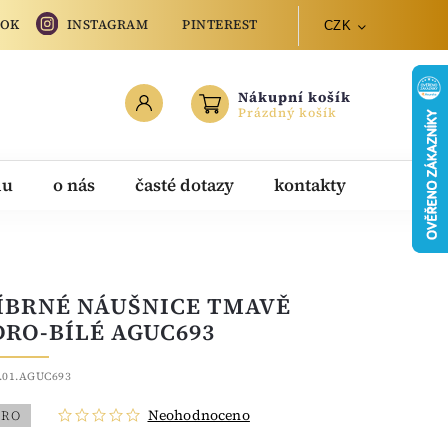
OOK
INSTAGRAM
PINTEREST
CZK
Nákupní košík
Prázdný košík
du
o nás
časté dotazy
kontakty
ÍBRNÉ NÁUŠNICE TMAVĚ
RO-BÍLÉ AGUC693
.01.AGUC693
Neohodnoceno
BRO