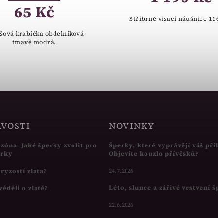
65 Kč
Stříbrné visací náušnice 11
šová krabička obdelníková
tmavě modrá.
AVOSTI
NOVINKY
ezóna: Jaké šperky zvolit pro
Šperky, které vyprávějí váš pří
írky
Objevíte kouzlo přívěsků?
s ryzostí zlata?
24.7.2026
Léto, slunce a zářivé vrstvení 
věděli o zlatě?
22.6.2026