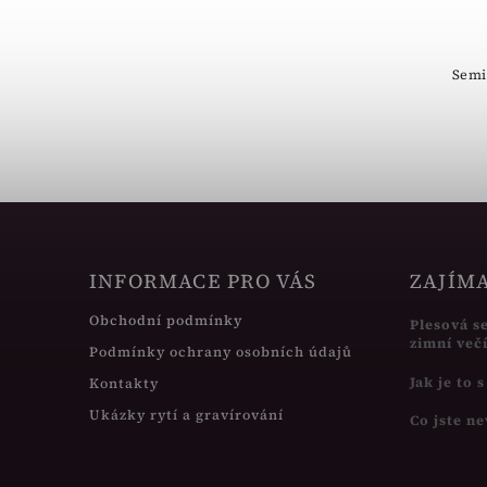
Sametová krabička smajlík, smile
žlutá.
Semi
INFORMACE PRO VÁS
ZAJÍM
Obchodní podmínky
Plesová s
zimní več
Podmínky ochrany osobních údajů
Jak je to 
Kontakty
Ukázky rytí a gravírování
Co jste ne