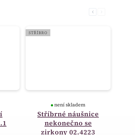
Previous
Next
STŘÍBRO
není skladem
í
Stříbrné náušnice
.1
nekonečno se
zirkony 02.4223