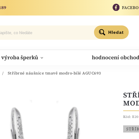
189
FACEB
Hledat
výroba šperků
hodnocení obcho
/
Stříbrné náušnice tmavě modro-bílé AGUC693
STŘ
MOD
Kód:
E20
STŘÍ