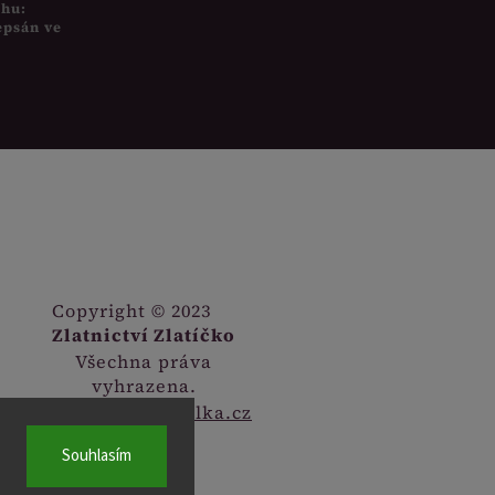
uhu:
epsán ve
Copyright © 2023
Zlatnictví Zlatíčko
Všechna práva
vyhrazena.
Webdesign
Digitalka.cz
Souhlasím