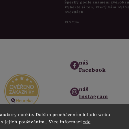
Šperky podle znamení zvěrokr
Vyberte si ten, který vám byl v
hvězdách
19.5.2026
náš
Facebook
náš
Instagram
soubory cookie. Dalším procházením tohoto webu
náš
 s jejich používáním.. Více informací
zde
.
Pinterest