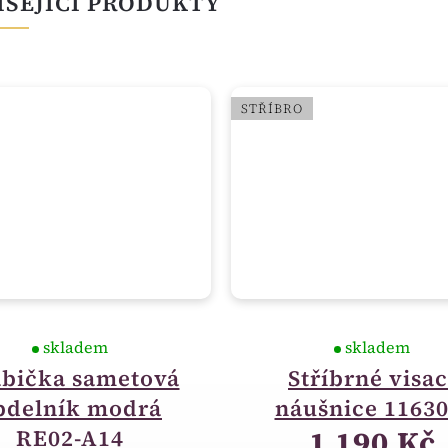
ISEJÍCÍ PRODUKTY
STŘÍBRO
skladem
skladem
bička sametová
Stříbrné visac
bdelník modrá
náušnice 11630
1 190 Kč
RE02-A14