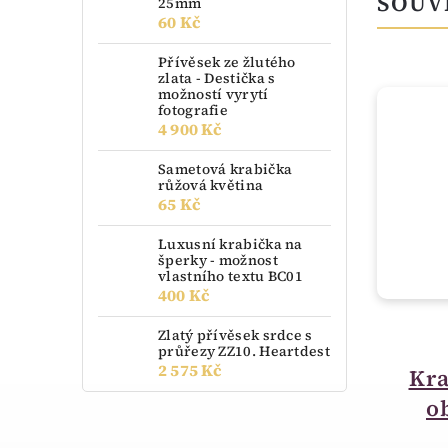
SOUV
25mm
60 Kč
Přívěsek ze žlutého
zlata - Destička s
možností vyrytí
fotografie
NOVINKA
4 900 Kč
Sametová krabička
růžová květina
65 Kč
Luxusní krabička na
šperky - možnost
vlastního textu BC01
400 Kč
Zlatý přívěsek srdce s
skladem
průřezy ZZ10. Heartdest
2 575 Kč
Sametová krabička
Kra
smajlík FU-209-A2
o
60 Kč