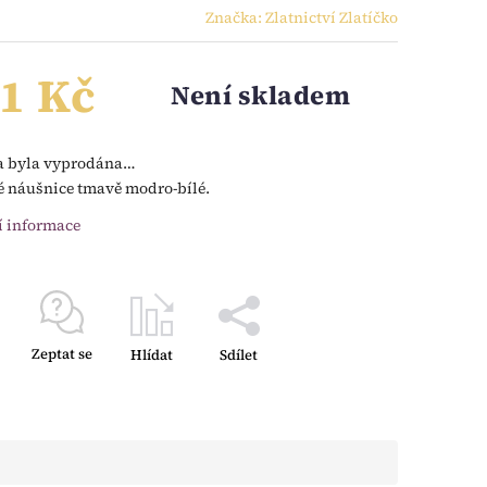
Značka:
Zlatnictví Zlatíčko
1 Kč
Není skladem
a byla vyprodána…
é náušnice tmavě modro-bílé.
í informace
Zeptat se
Hlídat
Sdílet