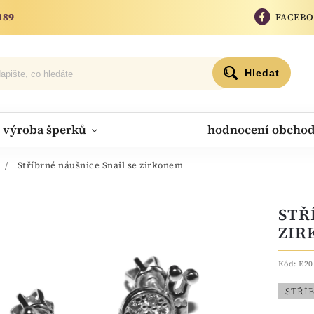
189
FACEB
Hledat
výroba šperků
hodnocení obcho
/
Stříbrné náušnice Snail se zirkonem
STŘ
ZIR
Kód:
E20
STŘÍ