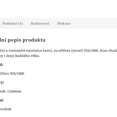
Podobné (4)
Hodnocení
Diskuze
lní popis produktu
lní a roztomilé náušnice šneci, ze stříbra ryzosti 925/1000. Jsou vho
ky i ženy každého věku.
l:
tříbro 925/1000
y:
nek: 11x8mm
í:
roubek