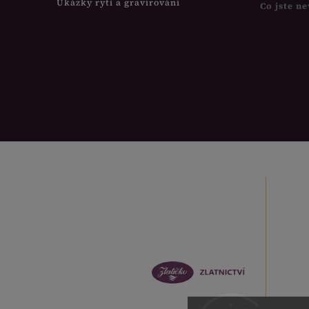
Ukázky rytí a gravírování
Co jste ne