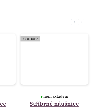
Previous
Next
STŘÍBRO
není skladem
ice
Stříbrné náušnice