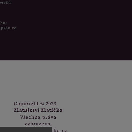
šperků
uhu:
epsán ve
Copyright © 2023
Zlatnictví Zlatíčko
Všechna práva
vyhrazena.
Webdesign
Digitalka.cz