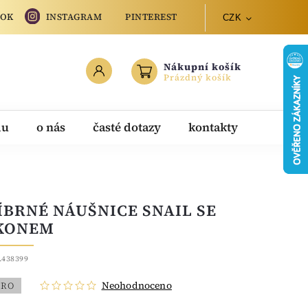
OOK
INSTAGRAM
PINTEREST
CZK
Nákupní košík
Prázdný košík
du
o nás
časté dotazy
kontakty
ÍBRNÉ NÁUŠNICE SNAIL SE
KONEM
.438399
Neohodnoceno
BRO