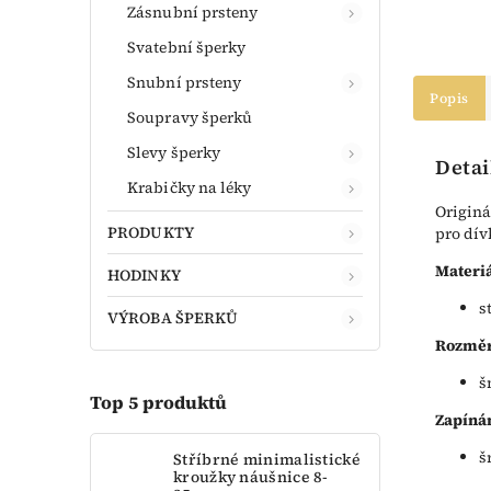
Zásnubní prsteny
Svatební šperky
Snubní prsteny
Popis
Soupravy šperků
Slevy šperky
Detai
Krabičky na léky
Originá
PRODUKTY
pro dív
Materiá
HODINKY
s
VÝROBA ŠPERKŮ
Rozměr
š
Top 5 produktů
Zapínán
š
Stříbrné minimalistické
kroužky náušnice 8-