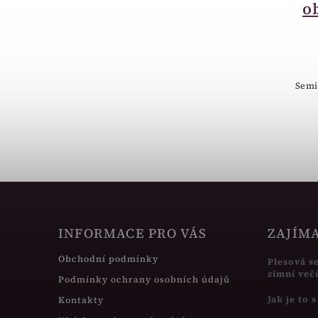
srdíčko malé
o
červené 18502-12
60 Kč
Krabička malá srdíčko malé červené
Semi
18502-12
INFORMACE PRO VÁS
ZAJÍM
Obchodní podmínky
Plesová s
zimní več
Podmínky ochrany osobních údajů
Jak je to 
Kontakty