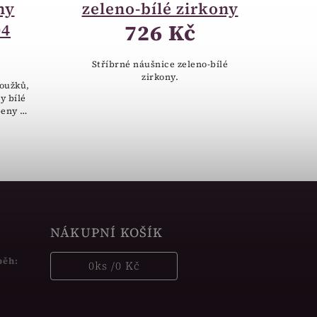
ny
zeleno-bílé zirkony
726 Kč
04
Stříbrné náušnice zeleno-bílé
zirkony.
roužků,
y bílé
beny ze
ušnice
y...
NÁKUPNÍ KOŠÍK
běh:
0
ks /
0 Kč