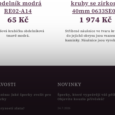
bdelník modrá
kruhy se zirko
RE02-A14
40mm 0633SE
65 Kč
1 974 Kč
šová krabička obdelníková
Stříbrné náušnice ve tvaru k
tmavě modrá.
do jejichž obrysu jsou vsazen
kamínky. Náušnice jsou vyro
stříbra ryzosti 925/1000. Ná
jsou vhodné pro dívky i žen
AVOSTI
NOVINKY
ezóna: Jaké šperky zvolit pro
Šperky, které vyprávějí váš pří
írky
Objevíte kouzlo přívěsků?
s ryzostí zlata?
24.7.2026