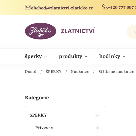
+420 777 007 
obchod@zlatnictvi-zlaticko.cz
šperky
produkty
hodinky
novinky
Domů
/
ŠPERKY
/
Náušnice
/
Stříbrné náušnice
Kategorie
ŠPERKY
Přívěsky