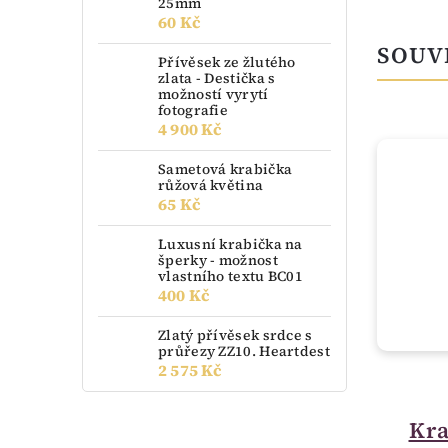
25mm
60 Kč
SOUV
Přívěsek ze žlutého
zlata - Destička s
možností vyrytí
fotografie
4 900 Kč
Sametová krabička
růžová květina
65 Kč
Luxusní krabička na
šperky - možnost
vlastního textu BC01
400 Kč
Zlatý přívěsek srdce s
průřezy ZZ10. Heartdest
2 575 Kč
skladem
Krabička malá
Kra