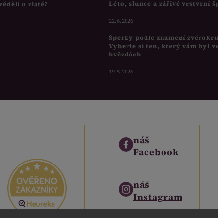
Léto, slunce a zářivé vrstvení 
věděli o zlatě?
22.6.2026
Šperky podle znamení zvěrokr
Vyberte si ten, který vám byl v
hvězdách
19.5.2026
náš
Facebook
náš
Instagram