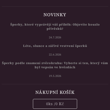
NOVINKY
Šperky, které vyprávějí váš příběh: Objevíte kouzlo
přívěsků?
24.7.2026
Léto, slunce a zářivé vrstvení šperků
22.6.2026
Šperky podle znamení zvěrokruhu: Vyberte si ten, který vám
byl vepsán ve hvězdách
19.5.2026
NÁKUPNÍ KOŠÍK
0
ks /
0 Kč