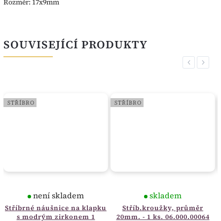
Rozměr: 17x9mm
SOUVISEJÍCÍ PRODUKTY
Previous
Next
STŘÍBRO
STŘÍBRO
není skladem
skladem
Stříbrné náušnice na klapku
Stříb.kroužky, průměr
s modrým zirkonem 1
20mm. - 1 ks. 06.000.00064