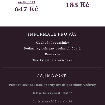
185 Kč
AGUC3095
647 Kč
INFORMACE PRO VÁS
Obchodní podmínky
Podmínky ochrany osobních údajů
Kontakty
Ukázky rytí a gravírování
ZAJÍMAVOSTI
Plesová sezóna: Jaké šperky zvolit pro zimní večírky
Jak je to s ryzostí zlata?
Co jste nevěděli o zlatě?