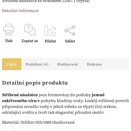
Stříbrné náušnice se zirkonem 11507.1 crystal
Detailní informace
Tisk
Zeptat se
Hlídat
Sdílet
Popis
Podobné (4)
Hodnocení
Diskuze
Detailní popis produktu
Stříbrné náušnice
jsou formovány do podoby
jemně
zakřiveného víru v
pohybu hladiny vody. Lesklý stříbrný povrch
připomíná zrcadlo vody v jehož středu se třpytí čirý zirkon,
odrážející světlo a tvoří tak elegantní přírodní motiv.
Materiál: Stříbro 925/1000 rhodiované