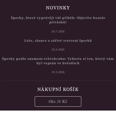
NOVINKY
Šperky, které vyprávějí váš příběh: Objevíte kouzlo
přívěsků?
24.7.2026
Léto, slunce a zářivé vrstvení šperků
22.6.2026
Šperky podle znamení zvěrokruhu: Vyberte si ten, který vám
byl vepsán ve hvězdách
19.5.2026
NÁKUPNÍ KOŠÍK
0
ks /
0 Kč