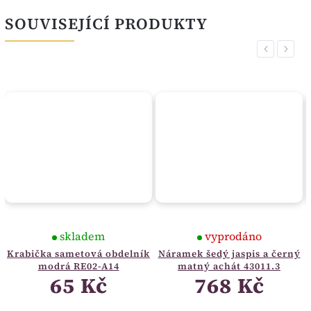
SOUVISEJÍCÍ PRODUKTY
Previous
Next
skladem
vyprodáno
Krabička sametová obdelník
Náramek šedý jaspis a černý
modrá RE02-A14
matný achát 43011.3
65 Kč
768 Kč