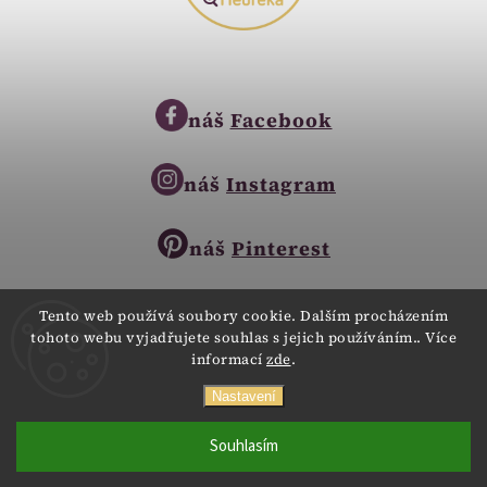
náš
Facebook
náš
Instagram
náš
Pinterest
Tento web používá soubory cookie. Dalším procházením
tohoto webu vyjadřujete souhlas s jejich používáním.. Více
Copyright © 2023
informací
zde
.
Zlatnictví Zlatíčko
obchod@zlatnictvi-zlaticko.cz
Všechna práva vyhrazena.
Nastavení
+420 777 007 189
Webdesign
Digitalka.cz
Souhlasím