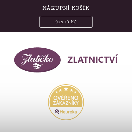
NÁKUPNÍ KOŠÍK
0
ks /
0 Kč