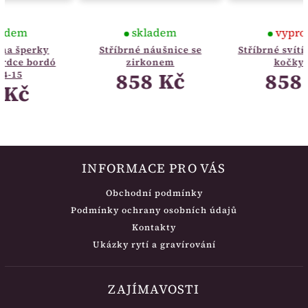
skladem
vyprodáno
Stříbrné náušnice se
Stříbrné svítící náušnice
zirkonem
kočky bílé
858 Kč
858 Kč
INFORMACE PRO VÁS
Obchodní podmínky
Podmínky ochrany osobních údajů
Kontakty
Ukázky rytí a gravírování
ZAJÍMAVOSTI