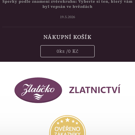
Šperky podle znamení zvěrokruhu: Vyberte si ten, který vám
byl vepsán ve hvězdách
19.5.2026
NÁKUPNÍ KOŠÍK
0
ks /
0 Kč