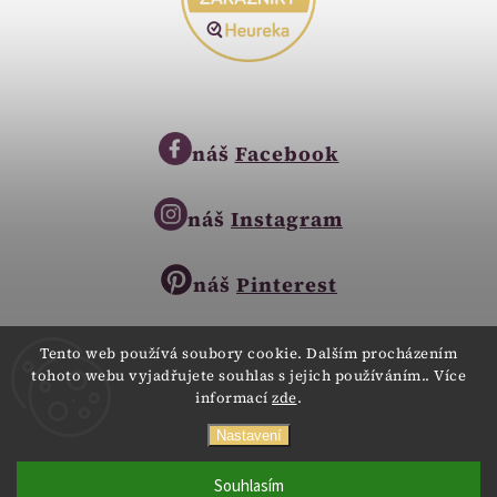
náš
Facebook
náš
Instagram
náš
Pinterest
Tento web používá soubory cookie. Dalším procházením
tohoto webu vyjadřujete souhlas s jejich používáním.. Více
Copyright © 2023
informací
zde
.
Zlatnictví Zlatíčko
obchod@zlatnictvi-zlaticko.cz
Všechna práva vyhrazena.
Nastavení
+420 777 007 189
Webdesign
Digitalka.cz
Souhlasím