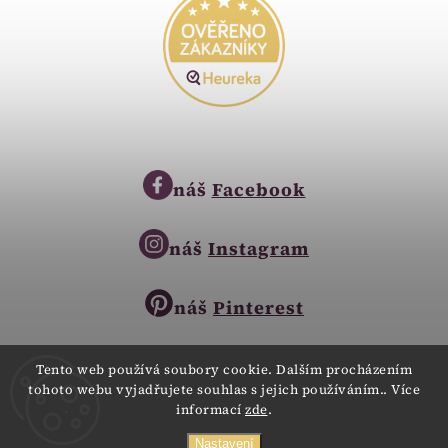
náš
Facebook
náš
Instagram
náš
Pinterest
Tento web používá soubory cookie. Dalším procházením
tohoto webu vyjadřujete souhlas s jejich používáním.. Více
Copyright © 2023
informací
zde
.
Zlatnictví Zlatíčko
obchod@zlatnictvi-zlaticko.cz
Všechna práva vyhrazena.
Nastavení