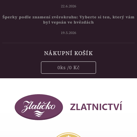
22.6.2026
Šperky podle znamení zvěrokruhu: Vyberte si ten, který vám
byl vepsán ve hvězdách
19.5.2026
NÁKUPNÍ KOŠÍK
0
ks /
0 Kč