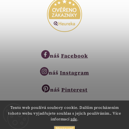
náš
Facebook
náš
Instagram
náš
Pinterest
Tento web používá soubory cookie. Dalším procházením
tohoto webu vyjadřujete souhlas s jejich používáním.. Více
Copyright © 2023
informací
zde
.
Zlatnictví Zlatíčko
obchod@zlatnictvi-zlaticko.cz
Nastavení