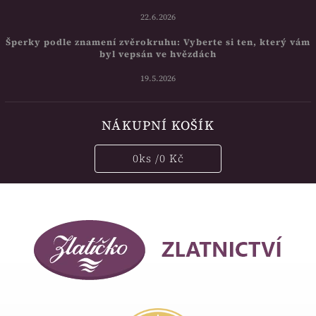
22.6.2026
Šperky podle znamení zvěrokruhu: Vyberte si ten, který vám
byl vepsán ve hvězdách
19.5.2026
NÁKUPNÍ KOŠÍK
0
ks /
0 Kč