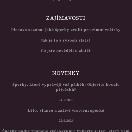
ZAJÍMAVOSTI
Plesová sezóna: Jaké šperky zvolit pro zimní večírky
Jak je to s ryzostí zlata?
Co jste nevěděli o zlatě?
NOVINKY
Šperky, které vyprávějí váš příběh: Objevíte kouzlo
přívěsků?
24.7.2026
Léto, slunce a zářivé vrstvení šperků
22.6.2026
Šperky podle znamení zvěrokruhu: Vyberte si ten, který vám