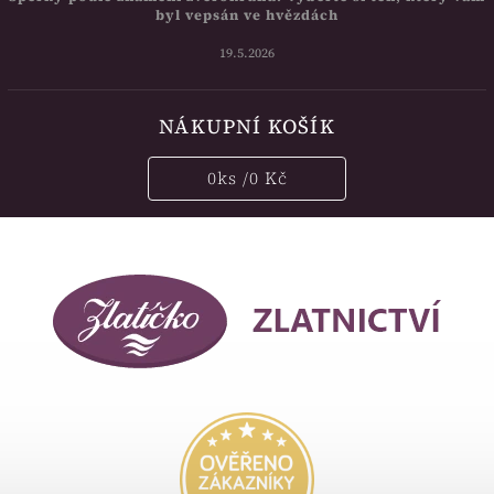
byl vepsán ve hvězdách
19.5.2026
NÁKUPNÍ KOŠÍK
0
ks /
0 Kč