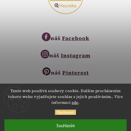
náš
Facebook
náš
Instagram
náš
Pinterest
Tento web používá soubory cookie. Dalším procházením
tohoto webu vyjadřujete souhlas s jejich používáním.. Více
Copyright © 2023
informací
zde
.
Zlatnictví Zlatíčko
obchod@zlatnictvi-zlaticko.cz
Všechna práva vyhrazena.
Nastavení
+420 777 007 189
Webdesign
Digitalka.cz
Souhlasím