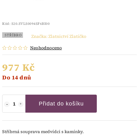
Kód:
S20.SVLS0094SF6BI00
STŘÍBRO
Značka:
Zlatnictví Zlatíčko
Neohodnoceno
977 Kč
Do 14 dnů
Přidat do košíku
Stříbrná souprava medvídci s kamínky.