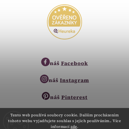
náš
Facebook
náš
Instagram
náš
Pinterest
Tento web používá soubory cookie. Dalším procházením
tohoto webu vyjadřujete souhlas s jejich používáním.. Více
Copyright © 2023
informací
zde
.