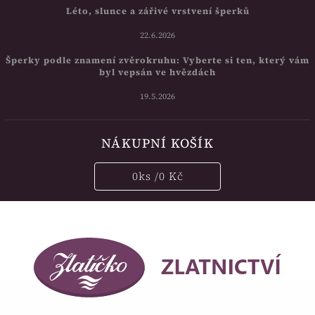
Léto, slunce a zářivé vrstvení šperků
22.6.2026
Šperky podle znamení zvěrokruhu: Vyberte si ten, který vám
byl vepsán ve hvězdách
19.5.2026
NÁKUPNÍ KOŠÍK
0
ks /
0 Kč