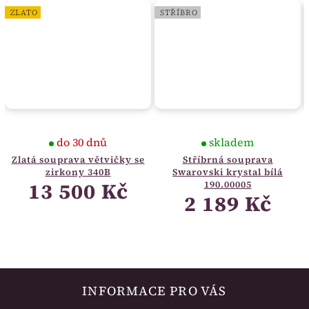
ZLATO
STŘÍBRO
do 30 dnů
skladem
Zlatá souprava větvičky se
Stříbrná souprava
zirkony 340B
Swarovski krystal bílá
13 500 Kč
190.00005
2 189 Kč
INFORMACE PRO VÁS