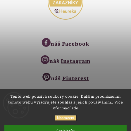
náš
Facebook
náš
Instagram
náš
Pinterest
Tento web používá soubory cookie. Dalším procházením
tohoto webu vyjadřujete souhlas s jejich používáním.. Více
Copyright © 2023
informací
zde
.
Zlatnictví Zlatíčko
obchod@zlatnictvi-zlaticko.cz
Všechna práva vyhrazena.
Nastavení
+420 777 007 189
Webdesign
Digitalka.cz