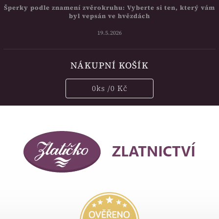
Šperky podle znamení zvěrokruhu: Vyberte si ten, který vám
byl vepsán ve hvězdách
19.5.2026
NÁKUPNÍ KOŠÍK
0
ks /
0 Kč