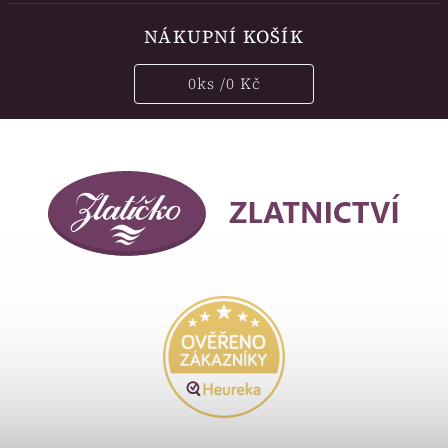
NÁKUPNÍ KOŠÍK
0
ks /
0 Kč