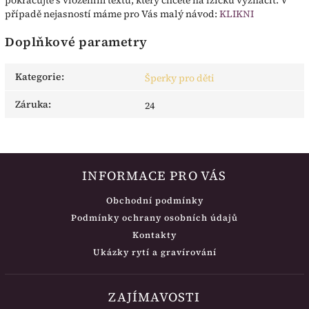
případě nejasností máme pro Vás malý návod:
KLIKNI
Doplňkové parametry
Kategorie
:
Šperky pro děti
Záruka
:
24
INFORMACE PRO VÁS
Obchodní podmínky
Podmínky ochrany osobních údajů
Kontakty
Ukázky rytí a gravírování
ZAJÍMAVOSTI