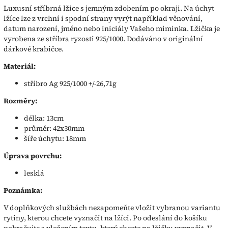
Luxusní stříbrná lžíce s jemným zdobením po okraji. Na úchyt
lžíce lze z vrchní i spodní strany vyrýt například věnování,
datum narození, jméno nebo iniciály Vašeho miminka. Lžička je
vyrobena ze stříbra ryzosti 925/1000. Dodáváno v originální
dárkové krabičce.
Materiál:
stříbro Ag 925/1000 +/-26,71g
Rozměry:
délka: 13cm
průměr: 42x30mm
šíře úchytu: 18mm
Úprava povrchu:
lesklá
Poznámka:
V doplňkových službách nezapomeňte vložit vybranou variantu
rytiny, kterou chcete vyznačit na lžíci. Po odeslání do košíku
pokračujte s vložením textu, který chcete na lžičku vyznačit. V