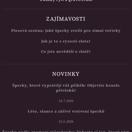
ZAJÍMAVOSTI
Plesová sezóna: Jaké šperky zvolit pro zimní večírky
Jak je to s ryzostí zlata?
Co jste nevěděli o zlatě?
NOVINKY
Šperky, které vyprávějí váš příběh: Objevíte kouzlo
přívěsků?
24.7.2026
Léto, slunce a zářivé vrstvení šperků
22.6.2026
Šperky podle znamení zvěrokruhu: Vyberte si ten, který vám