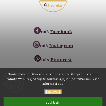
náš
Facebook
náš
Instagram
náš
Pinterest
Tento web používá soubory cookie. Dalším procházením
tohoto webu vyjadřujete souhlas s jejich používáním.. Více
Copyright © 2023
informací
zde
.
Zlatnictví Zlatíčko
obchod@zlatnictvi-zlaticko.cz
Všechna práva vyhrazena.
Nastavení
+420 777 007 189
Webdesign
Digitalka.cz
Souhlasím