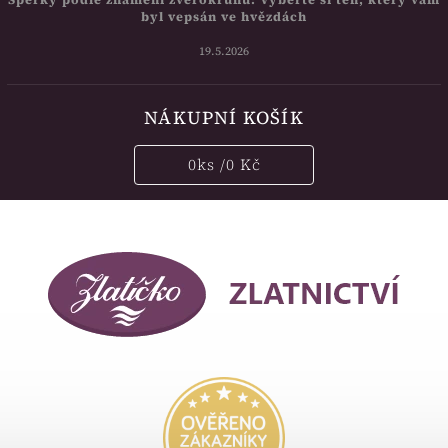
byl vepsán ve hvězdách
19.5.2026
NÁKUPNÍ KOŠÍK
0
ks /
0 Kč