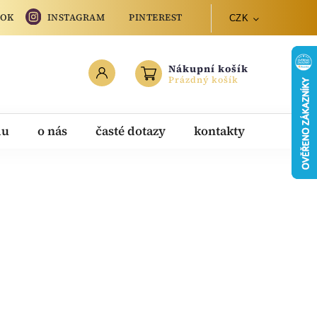
OOK
INSTAGRAM
PINTEREST
CZK
Nákupní košík
Prázdný košík
du
o nás
časté dotazy
kontakty