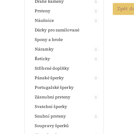
Drahé kameny
Zpět d
Prsteny
Náušnice
Dárky pro zamilované
Spony a brože
Náramky
Řetízky
Stříbrné doplňky
Pánské šperky
Portugalské šperky
Zásnubní prsteny
Svatební šperky
Snubní prsteny
Soupravy šperků