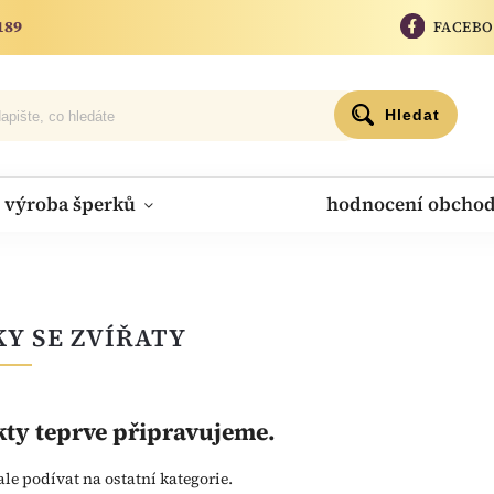
189
FACEB
Hledat
výroba šperků
hodnocení obcho
Y SE ZVÍŘATY
ty teprve připravujeme.
ale podívat na ostatní kategorie.