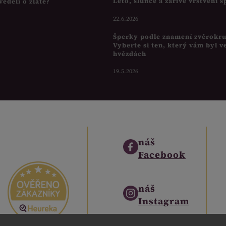
Léto, slunce a zářivé vrstvení 
věděli o zlatě?
22.6.2026
Šperky podle znamení zvěrokr
Vyberte si ten, který vám byl v
hvězdách
19.5.2026
náš
Facebook
náš
Instagram