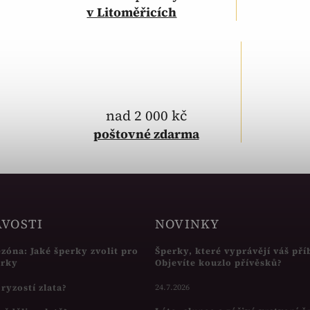
v Litoměřicích
nad 2 000 kč
poštovné
zdarma
AVOSTI
NOVINKY
ezóna: Jaké šperky zvolit pro
Šperky, které vyprávějí váš pří
írky
Objevíte kouzlo přívěsků?
s ryzostí zlata?
24.7.2026