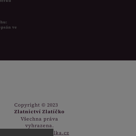
šperků
uhu:
epsán ve
Copyright © 2023
Zlatnictví Zlatíčko
Všechna práva
vyhrazena.
Webdesign
Digitalka.cz