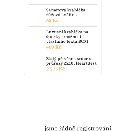
Sametová krabička
růžová květina
65 Kč
Luxusní krabička na
šperky - možnost
vlastního textu BC01
400 Kč
Zlatý přívěsek srdce s
průřezy ZZ10. Heartdest
2 575 Kč
jsme řádně registrováni