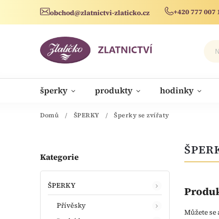
+420 777 007 
obchod@zlatnictvi-zlaticko.cz
šperky
produkty
hodinky
novinky
Domů
/
ŠPERKY
/
Šperky se zvířaty
ŠPERK
Kategorie
ŠPERKY
Produk
Přívěsky
Můžete se 