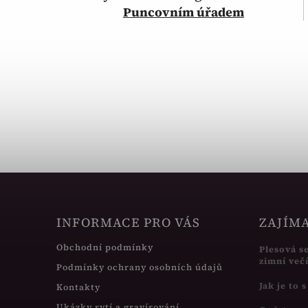
Puncovním úřadem
INFORMACE PRO VÁS
ZAJÍM
Obchodní podmínky
Plesová s
zimní več
Podmínky ochrany osobních údajů
Jak je to 
Kontakty
Ukázky rytí a gravírování