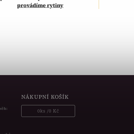
provádíme rytiny
NÁKUPNÍ KOŠÍK
běh:
0
ks /
0 Kč