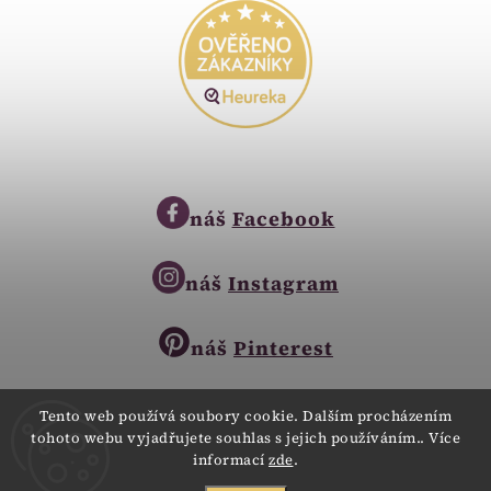
náš
Facebook
náš
Instagram
náš
Pinterest
Tento web používá soubory cookie. Dalším procházením
tohoto webu vyjadřujete souhlas s jejich používáním.. Více
Copyright © 2023
informací
zde
.
Zlatnictví Zlatíčko