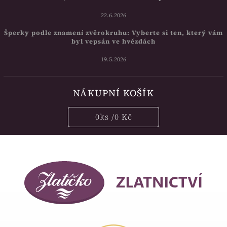
22.6.2026
Šperky podle znamení zvěrokruhu: Vyberte si ten, který vám
byl vepsán ve hvězdách
19.5.2026
NÁKUPNÍ KOŠÍK
0
ks /
0 Kč