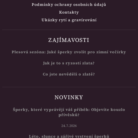
Podmínky ochrany osobních údajů
Kontakty
Ukázky rytí a gravírování
ZAJÍMAVOSTI
Plesová sezóna: Jaké šperky zvolit pro zimní večírky
Jak je to s ryzostí zlata?
Co jste nevěděli o zlatě?
NOVINKY
Šperky, které vyprávějí váš příběh: Objevíte kouzlo
přívěsků?
24.7.2026
Léto, slunce a zářivé vrstvení šperků