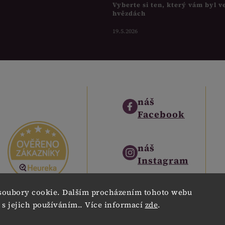
Vyberte si ten, který vám byl v
hvězdách
19.5.2026
náš
Facebook
náš
Instagram
soubory cookie. Dalším procházením tohoto webu
náš
 s jejich používáním.. Více informací
zde
.
Pinterest