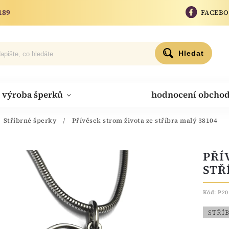
189
FACEB
Hledat
výroba šperků
hodnocení obcho
Stříbrné šperky
/
Přívěsek strom života ze stříbra malý 38104
PŘÍ
STŘ
Kód:
P20
STŘÍ