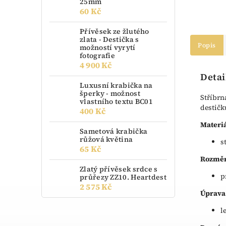
25mm
60 Kč
Přívěsek ze žlutého
zlata - Destička s
Popis
možností vyrytí
fotografie
4 900 Kč
Detai
Luxusní krabička na
šperky - možnost
Stříbrn
vlastního textu BC01
destičk
400 Kč
Materiá
Sametová krabička
růžová květina
s
65 Kč
Rozměr
Zlatý přívěsek srdce s
p
průřezy ZZ10. Heartdest
2 575 Kč
Úprava
l