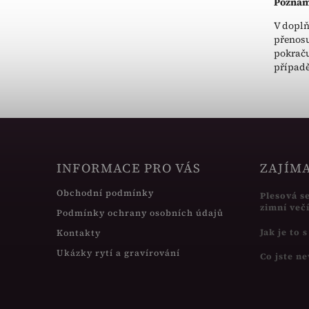
Poznám
V doplň
přenosu
pokraču
případě
INFORMACE PRO VÁS
ZAJÍM
Obchodní podmínky
Plesová s
zimní več
Podmínky ochrany osobních údajů
Jak je to 
Kontakty
Ukázky rytí a gravírování
Co jste ne