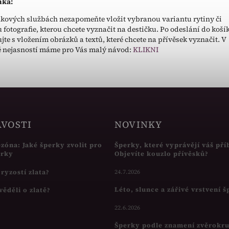
ka:
kových službách nezapomeňte vložit vybranou variantu rytiny či
 fotografie, kterou chcete vyznačit na destičku. Po odeslání do koší
jte s vložením obrázků a textů, které chcete na přívěsek vyznačit. V
 nejasností máme pro Vás malý návod:
KLIKNI
AVOSTI
NOVINKY
ezóna: Jaké šperky zvolit pro
Šperky, které vyprávějí váš pří
írky
Objevíte kouzlo přívěsků?
s ryzostí zlata?
24.7.2026
Léto, slunce a zářivé vrstvení 
věděli o zlatě?
22.6.2026
Šperky podle znamení zvěrokr