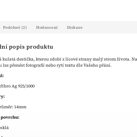
Podobné (2)
Hodnocení
Diskuze
lní popis produktu
á kulatá destička, kterou zdobí z lícové strany malý strom života. N
u lze přenést fotografii nebo rytí textu dle Vašeho přání.
l:
tříbro Ag 925/1000
y:
růměr: 14mm
 povrchu:
esklá