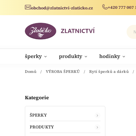
+420 777 007 
obchod@zlatnictvi-zlaticko.cz
šperky
produkty
hodinky
novinky
Domů
/
VÝROBA ŠPERKŮ
/
Rytí šperků a dárků
/
Kategorie
ŠPERKY
PRODUKTY