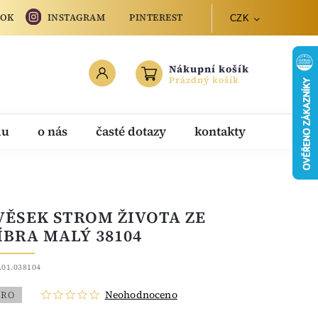
OOK
INSTAGRAM
PINTEREST
CZK
Nákupní košík
Prázdný košík
du
o nás
časté dotazy
kontakty
VĚSEK STROM ŽIVOTA ZE
ÍBRA MALÝ 38104
.01.038104
Neohodnoceno
BRO