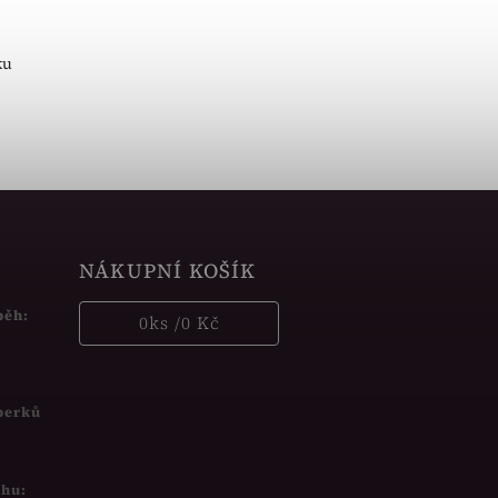
ku
NÁKUPNÍ KOŠÍK
běh:
0
ks /
0 Kč
šperků
uhu: