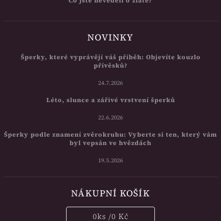
Co jste nevěděli o zlatě?
NOVINKY
Šperky, které vyprávějí váš příběh: Objevíte kouzlo
přívěsků?
24.7.2026
Léto, slunce a zářivé vrstvení šperků
22.6.2026
Šperky podle znamení zvěrokruhu: Vyberte si ten, který vám
byl vepsán ve hvězdách
19.5.2026
NÁKUPNÍ KOŠÍK
0
ks /
0 Kč