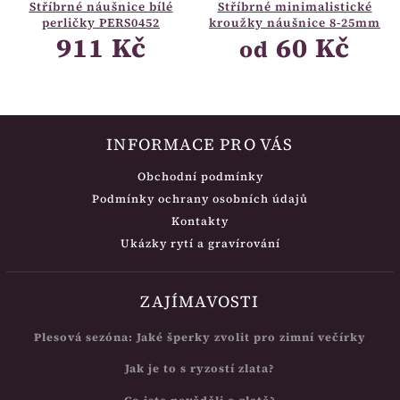
Stříbrné náušnice bílé
Stříbrné minimalistické
perličky PERS0452
kroužky náušnice 8-25mm
911 Kč
60 Kč
od
INFORMACE PRO VÁS
Obchodní podmínky
Podmínky ochrany osobních údajů
Kontakty
Ukázky rytí a gravírování
ZAJÍMAVOSTI
Plesová sezóna: Jaké šperky zvolit pro zimní večírky
Jak je to s ryzostí zlata?