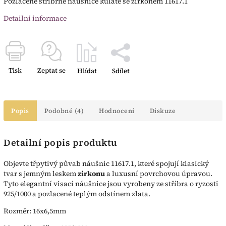
Pozlacené stříbrné náušnice kulaté se zirkonem 11617.1
Detailní informace
Tisk
Zeptat se
Hlídat
Sdílet
Popis
Podobné (4)
Hodnocení
Diskuze
Detailní popis produktu
Objevte třpytivý půvab náušnic 11617.1, které spojují klasický
tvar s jemným leskem
zirkonu
a luxusní povrchovou úpravou.
Tyto elegantní visací náušnice jsou vyrobeny ze stříbra o ryzosti
925/1000 a pozlacené teplým odstínem zlata.
Rozměr: 16x6,5mm