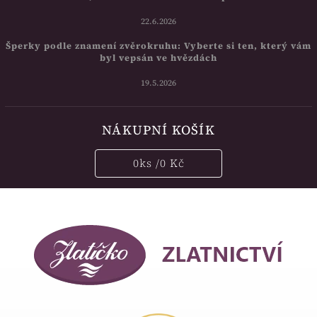
22.6.2026
Šperky podle znamení zvěrokruhu: Vyberte si ten, který vám
byl vepsán ve hvězdách
19.5.2026
NÁKUPNÍ KOŠÍK
0
ks /
0 Kč