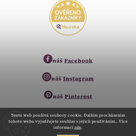
náš
Facebook
náš
Instagram
náš
Pinterest
Tento web používá soubory cookie. Dalším procházením
tohoto webu vyjadřujete souhlas s jejich používáním.. Více
Copyright © 2023
informací
zde
.
Zlatnictví Zlatíčko