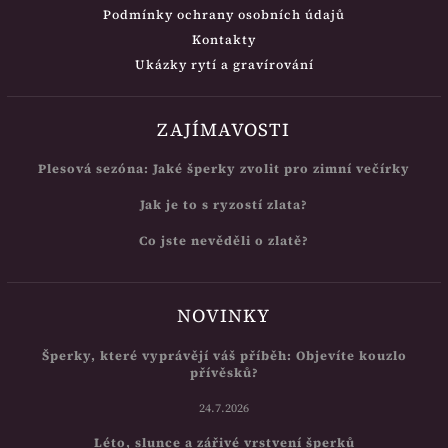
Podmínky ochrany osobních údajů
Kontakty
Ukázky rytí a gravírování
ZAJÍMAVOSTI
Plesová sezóna: Jaké šperky zvolit pro zimní večírky
Jak je to s ryzostí zlata?
Co jste nevěděli o zlatě?
NOVINKY
Šperky, které vyprávějí váš příběh: Objevíte kouzlo
přívěsků?
24.7.2026
Léto, slunce a zářivé vrstvení šperků