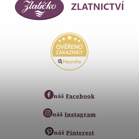
náš
Facebook
náš
Instagram
náš
Pinterest