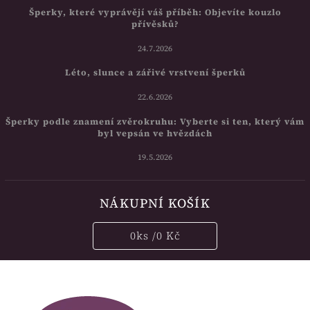
Šperky, které vyprávějí váš příběh: Objevíte kouzlo
přívěsků?
24.7.2026
Léto, slunce a zářivé vrstvení šperků
22.6.2026
Šperky podle znamení zvěrokruhu: Vyberte si ten, který vám
byl vepsán ve hvězdách
19.5.2026
NÁKUPNÍ KOŠÍK
0
ks /
0 Kč