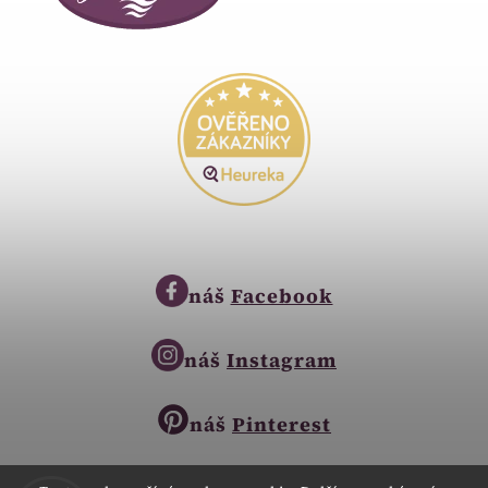
náš
Facebook
náš
Instagram
náš
Pinterest