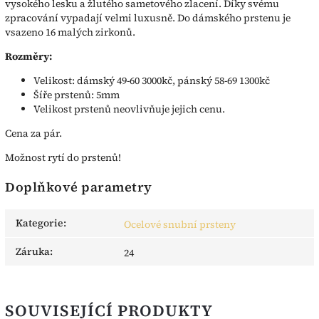
vysokého lesku a žlutého sametového zlacení. Díky svému
zpracování vypadají velmi luxusně. Do dámského prstenu je
vsazeno 16 malých zirkonů.
Rozměry:
Velikost: dámský 49-60 3000kč, pánský 58-69 1300kč
Šíře prstenů: 5mm
Velikost prstenů neovlivňuje jejich cenu.
Cena za pár.
Možnost rytí do prstenů!
Doplňkové parametry
Kategorie
:
Ocelové snubní prsteny
Záruka
:
24
SOUVISEJÍCÍ PRODUKTY