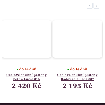
Previous
Next
do 14 dnů
do 14 dnů
Ocelové snubní prsteny
Ocelové snubní prsteny
Petr a Lucie 016
Radovan a Lada 007
2 420 Kč
2 195 Kč