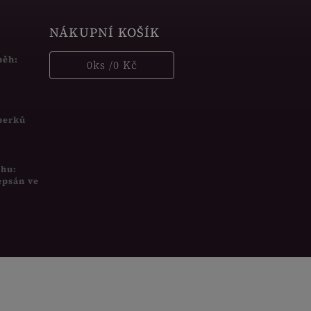
NÁKUPNÍ KOŠÍK
běh:
0
ks /
0 Kč
šperků
uhu:
epsán ve