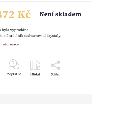
472 Kč
Není skladem
a byla vyprodána…
, náhrdelník se Swarovski krystaly.
í informace
Zeptat se
Hlídat
Sdílet