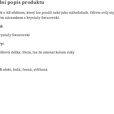
lní popis produktu
 s AB efektem, který lze použít také jako náhrdelník. Oživte svůj sty
ým náramkem s krystaly Swarovski.
l:
rystaly Swarovski
y:
elková délka: 55cm, lze 3x omotat kolem ruky
B efekt, šedá, černá, stříbrná