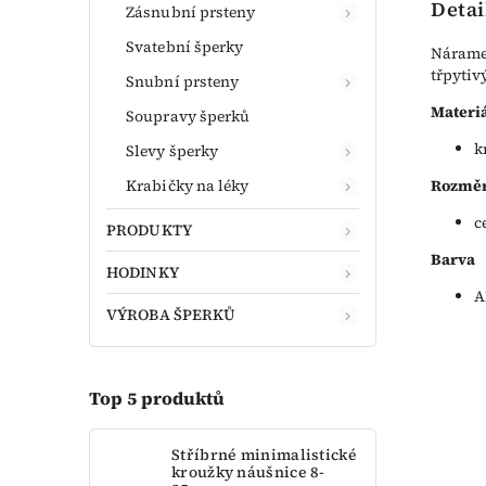
Detai
Zásnubní prsteny
Svatební šperky
Náramek
třpytiv
Snubní prsteny
Materiá
Soupravy šperků
k
Slevy šperky
Krabičky na léky
Rozměr
c
PRODUKTY
Barva
HODINKY
A
VÝROBA ŠPERKŮ
Top 5 produktů
Stříbrné minimalistické
kroužky náušnice 8-