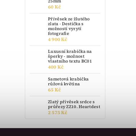
25mm
60 Kč
Přívěsek ze žlutého
zlata - Destička s
možností vyrytí
fotografie
4 900 Kč
Luxusní krabička na
šperky - možnost
vlastního textu BC01
400 Kč
Sametová krabička
růžová květina
65 Kč
Zlatý přívěsek srdce s
průřezy ZZ10. Heartdest
2 575 Kč