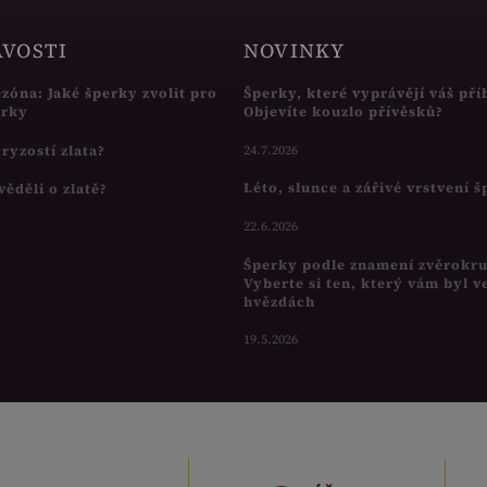
AVOSTI
NOVINKY
ezóna: Jaké šperky zvolit pro
Šperky, které vyprávějí váš pří
írky
Objevíte kouzlo přívěsků?
s ryzostí zlata?
24.7.2026
Léto, slunce a zářivé vrstvení 
věděli o zlatě?
22.6.2026
Šperky podle znamení zvěrokr
Vyberte si ten, který vám byl v
hvězdách
19.5.2026