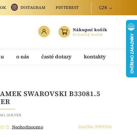
OOK
INSTAGRAM
PINTEREST
CZK
Nákupní košík
Prázdný košík
du
o nás
časté dotazy
kontakty
AMEK SWAROVSKI B33081.5
VER
081.5SILVER
Značka:
PAVONA
Neohodnoceno