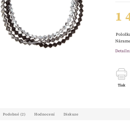
1 
Položk
Náramek
Detailn
Tisk
Podobné (2)
Hodnocení
Diskuze