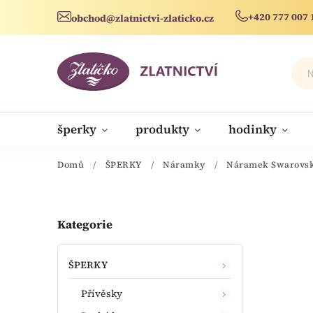
+420 777 007 
obchod@zlatnictvi-zlaticko.cz
šperky
produkty
hodinky
novinky
Domů
/
ŠPERKY
/
Náramky
/
Náramek Swarovski
Kategorie
ŠPERKY
Přívěsky