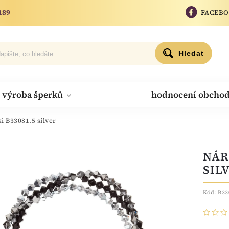
189
FACEB
Hledat
výroba šperků
hodnocení obcho
 B33081.5 silver
NÁR
SIL
Kód:
B33