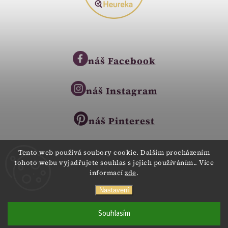
náš
Facebook
náš
Instagram
náš
Pinterest
Tento web používá soubory cookie. Dalším procházením
tohoto webu vyjadřujete souhlas s jejich používáním.. Více
Copyright © 2023
informací
zde
.
Zlatnictví Zlatíčko
obchod@zlatnictvi-zlaticko.cz
Všechna práva vyhrazena.
Nastavení
+420 777 007 189
Webdesign
Digitalka.cz
Souhlasím