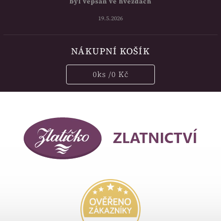
byl vepsán ve hvězdách
19.5.2026
NÁKUPNÍ KOŠÍK
0
ks /
0 Kč