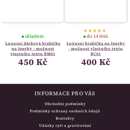
skladem
do 14 dnů
Luxusní dárková krabička
Luxusní krabička na šperky
na šperky - možnost
- možnost vlastního textu
vlastního textu BM01
BC01
450 Kč
400 Kč
INFORMACE PRO VÁS
Obchodní podmínky
Podmínky ochrany osobních údajů
Kontakty
Ukázky rytí a gravírování