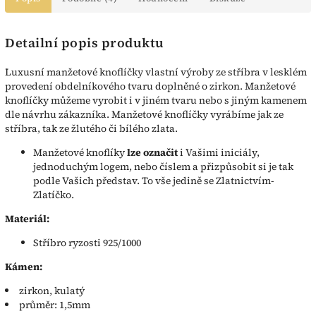
Detailní popis produktu
Luxusní manžetové knoflíčky vlastní výroby ze stříbra v lesklém
provedení obdelníkového tvaru doplněné o zirkon. Manžetové
knoflíčky můžeme vyrobit i v jiném tvaru nebo s jiným kamenem
dle návrhu zákazníka. Manžetové knoflíčky vyrábíme jak ze
stříbra, tak ze žlutého či bílého zlata.
Manžetové knoflíky
lze označit
i Vašimi iniciály,
jednoduchým logem, nebo číslem a přizpůsobit si je tak
podle Vašich představ. To vše jedině se Zlatnictvím-
Zlatíčko.
Materiál:
Stříbro ryzosti 925/1000
Kámen:
zirkon, kulatý
průměr: 1,5mm