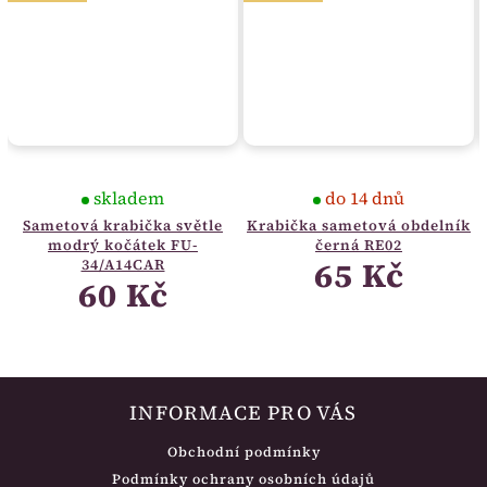
skladem
do 14 dnů
Sametová krabička světle
Krabička sametová obdelník
modrý kočátek FU-
černá RE02
65 Kč
34/A14CAR
60 Kč
INFORMACE PRO VÁS
Obchodní podmínky
Podmínky ochrany osobních údajů