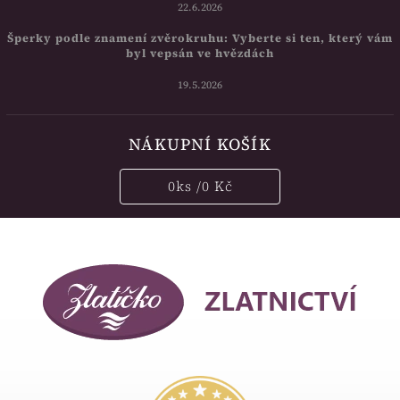
22.6.2026
Šperky podle znamení zvěrokruhu: Vyberte si ten, který vám
byl vepsán ve hvězdách
19.5.2026
NÁKUPNÍ KOŠÍK
0
ks /
0 Kč