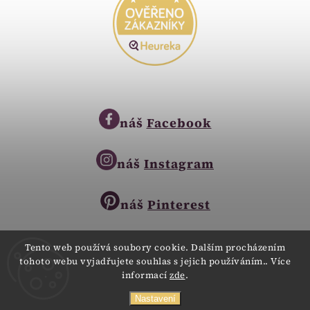
náš
Facebook
náš
Instagram
náš
Pinterest
Tento web používá soubory cookie. Dalším procházením
tohoto webu vyjadřujete souhlas s jejich používáním.. Více
Copyright © 2023
informací
zde
.
Zlatnictví Zlatíčko
obchod@zlatnictvi-zlaticko.cz
Všechna práva vyhrazena.
Nastavení