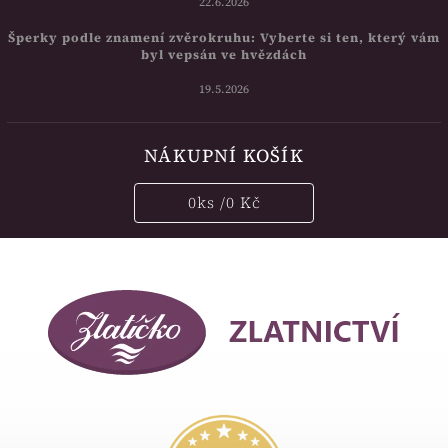
22.6.2026
Šperky podle znamení zvěrokruhu: Vyberte si ten, který vám
byl vepsán ve hvězdách
19.5.2026
NÁKUPNÍ KOŠÍK
0
ks /
0 Kč