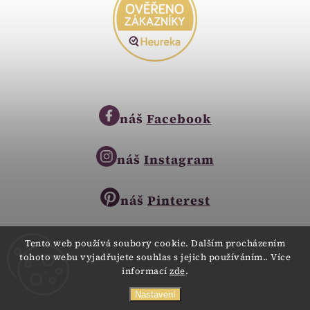
náš
Facebook
náš
Instagram
náš
Pinterest
Tento web používá soubory cookie. Dalším procházením
tohoto webu vyjadřujete souhlas s jejich používáním.. Více
Copyright © 2023
informací
zde
.
Zlatnictví Zlatíčko
obchod@zlatnictvi-zlaticko.cz
Všechna práva vyhrazena.
Nastavení
+420 777 007 189
Webdesign
Digitalka.cz