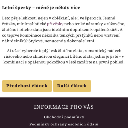
Letní šperky – méně je někdy více
Léto přeje lehkosti nejen v oblékání, ale i ve špercích. Jemné
řetízky, minimalistické
přívěsky
nebo tenké náramky z růžového,
žlutého i bílého zlata jsou ideálním doplňkem k opálené kůži. A
co teprve kombinace několika tenkých prstýnků nebo vrstvení
náhrdelníků? Stylové, nenucené a dokonale letní.
Ať už si vyberete teplý lesk žlutého zlata, romantický nádech
růžového nebo chladivou eleganci bílého zlata, jedno je jisté – v
kombinaci s opálenou pokožkou v létě zazáříte na první pohled.
Předchozí článek
Další článek
INFORMACE PRO VÁS
Obchodní podmínky
Podmínky ochrany osobních údajů