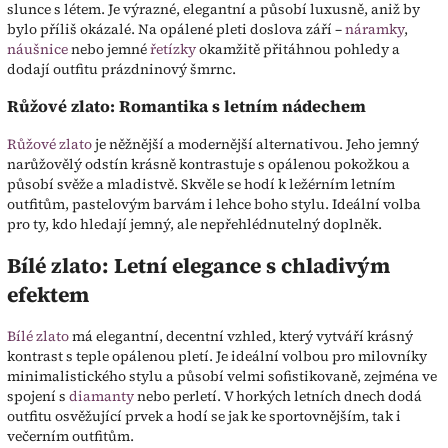
slunce s létem. Je výrazné, elegantní a působí luxusně, aniž by
bylo příliš okázalé. Na opálené pleti doslova září –
náramky
,
náušnice
nebo jemné
řetízky
okamžitě přitáhnou pohledy a
dodají outfitu prázdninový šmrnc.
Růžové zlato: Romantika s letním nádechem
Růžové zlato
je něžnější a modernější alternativou. Jeho jemný
narůžovělý odstín krásně kontrastuje s opálenou pokožkou a
působí svěže a mladistvě. Skvěle se hodí k ležérním letním
outfitům, pastelovým barvám i lehce boho stylu. Ideální volba
pro ty, kdo hledají jemný, ale nepřehlédnutelný doplněk.
Bílé zlato: Letní elegance s chladivým
efektem
Bílé zlato
má elegantní, decentní vzhled, který vytváří krásný
kontrast s teple opálenou pletí. Je ideální volbou pro milovníky
minimalistického stylu a působí velmi sofistikovaně, zejména ve
spojení s
diamanty
nebo perletí. V horkých letních dnech dodá
outfitu osvěžující prvek a hodí se jak ke sportovnějším, tak i
večerním outfitům.