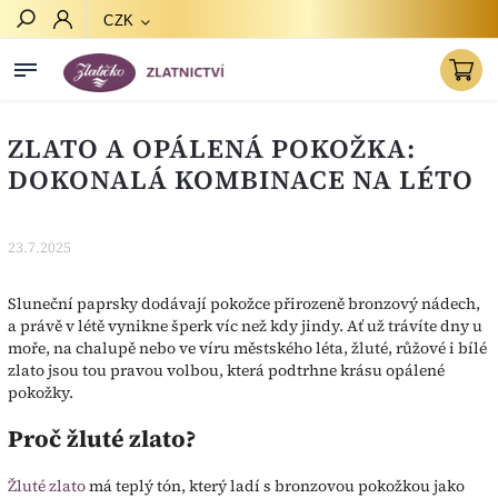
CZK
Hledat
ZLATO A OPÁLENÁ POKOŽKA:
DOKONALÁ KOMBINACE NA LÉTO
23.7.2025
Sluneční paprsky dodávají pokožce přirozeně bronzový nádech,
a právě v létě vynikne šperk víc než kdy jindy. Ať už trávíte dny u
moře, na chalupě nebo ve víru městského léta, žluté, růžové i bílé
zlato jsou tou pravou volbou, která podtrhne krásu opálené
pokožky.
Proč žluté zlato?
Žluté zlato
má teplý tón, který ladí s bronzovou pokožkou jako