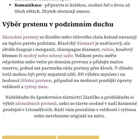
Komunikace
- připravte si krátkou, osobní řeč o dvou až
třech větách. Zbytek obstarají emoce.
Výběr prstenu v podzimním duchu
Zásnubní prsteny
ze žlutého nebo růžového zlata krásně navazují
na teplou paletu podzimu. Klasický
diamant
je nadčasový, ale
skvěle funguje i morganit, champagne diamant,
rubín
, kouřový
křemen či
modrý nebo zelený safír
. Velikost prstu měřte
odpoledne nebo večer po denním provozu a přidejte malou
rezervu, pokud má partnerka ráda prsteny přes kloub. V chladu
totiž mohou být prsty nepatrně užší. Při výběru myslete i na
budoucí
čištění prstenu
, případně na možnost pozdější úpravy
velikosti a
rytiny data
.
Nahlédněte do šperkovnice zlatnictví Zlatíčko a prohlédněte si
výběr
zásnubních prstenů
, nebo se stavte osobně v naší kamenné
prodejně v Litoměřicích. Rádi vám poradíme s velikostí i rytinou
nebo navrhneme originál na míru.