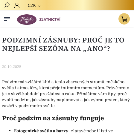
CZK
Hledat
PODZIMNÍ ZÁSNUBY: PROČ JE TO
NEJLEPŠÍ SEZÓNA NA „ANO“?
30.10.2025
Podzim má zvláštní klid a teplo zbarvených stromů, měkkého
světla i atmosféry, která přeje intimním momentům. Právě proto
je to skvělé období pro žádost o ruku. Přinášíme vám tipy, proč
zvolit podzim, jak zásnuby naplánovat a jak vybrat prsten, který
zazáří v podzimním světle.
Proč podzim na zásnuby funguje
Fotogenické světlo a barvy
- zlatavé nebe i listí ve