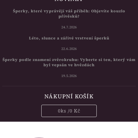
Šperky, které vyprávějí váš příběh: Objevíte kouzlo
přívěsků?
24.7.2026
Léto, slunce a zářivé vrstvení šperků
22.6.2026
Šperky podle znamení zvěrokruhu: Vyberte si ten, který vám
byl vepsán ve hvězdách
19.5.2026
NÁKUPNÍ KOŠÍK
0
ks /
0 Kč