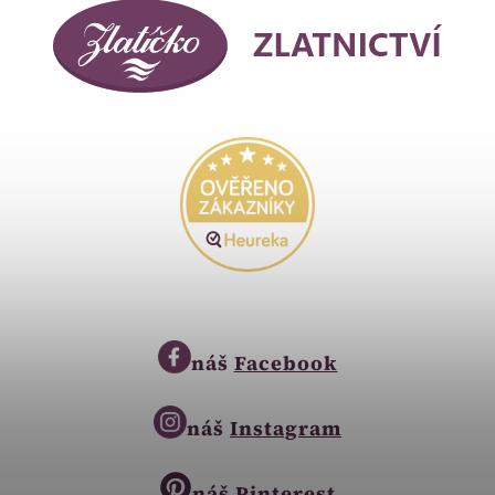
náš
Facebook
náš
Instagram
náš
Pinterest