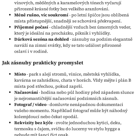
vínových, měděných a karamelových tónech vyčarují
přirozeně krásné fotky bez velkého aranžování.
Méně rušno, víc soukromí
- po letní špičce jsou oblíbená
místa přístupnější, snadněji se schovává překvapení.
Příjemné počasí
- chladnější vzduch bez úmorných veder,
který je ideální na procházku, piknik i vyhlídky.
Dárková sezóna na dohled
- zásnuby na podzim elegantně
naváží na zimní svátky, kdy se tato událost přirozeně
oslaví i v rodině.
Jak zásnuby prakticky promyslet
Místo
- park s alejí stromů, vinice, městská vyhlídka,
kavárna se zahrádkou, chata v horách. Vždy mějte i plán B
místa pod střechou, pokud zaprší.
Načasování
- hodina nebo půl hodiny před západem slunce
je nejromantičtější načasování podzimních zásnub.
Fotograf / video
- domluvte nenápadnou dokumentaci
vašeho momentu. Například fotograf může být náhodný
kolemjdoucí nebo čekat opodál.
Rekvizity bez kýče
- zvolte jednoduchou kytici, deku,
termosku s čajem, svíčku do lucerny ve stylu hygge a
nebude mít šanci říct opak.