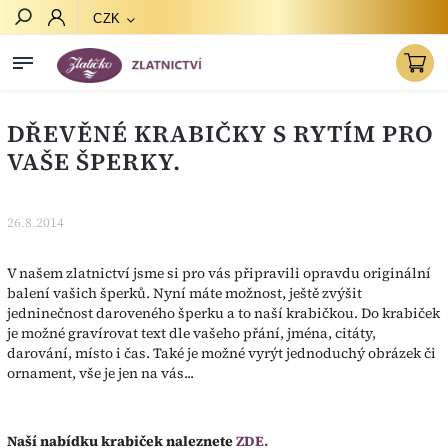
CZK
Hledat
DŘEVĚNÉ KRABIČKY S RYTÍM PRO
VAŠE ŠPERKY.
26.8.2014
V našem zlatnictví jsme si pro vás připravili opravdu originální
balení vašich šperků. Nyní máte možnost, ještě zvýšit
jedninečnost daroveného šperku a to naší krabičkou. Do krabiček
je možné gravírovat text dle vašeho přání, jména, citáty,
darování, místo i čas. Také je možné vyrýt jednoduchý obrázek či
ornament, vše je jen na vás...
Naší nabídku krabiček naleznete
ZDE.