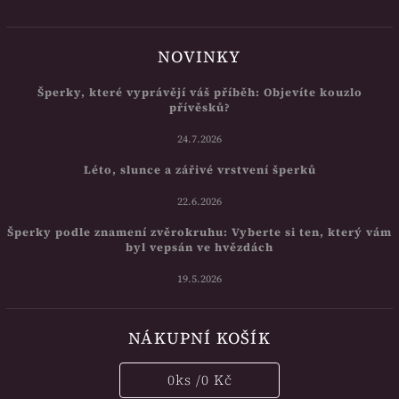
NOVINKY
Šperky, které vyprávějí váš příběh: Objevíte kouzlo
přívěsků?
24.7.2026
Léto, slunce a zářivé vrstvení šperků
22.6.2026
Šperky podle znamení zvěrokruhu: Vyberte si ten, který vám
byl vepsán ve hvězdách
19.5.2026
NÁKUPNÍ KOŠÍK
0
ks /
0 Kč