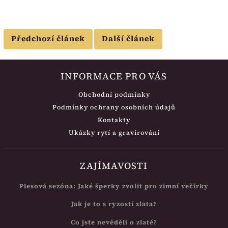
Předchozí článek
Další článek
INFORMACE PRO VÁS
Obchodní podmínky
Podmínky ochrany osobních údajů
Kontakty
Ukázky rytí a gravírování
ZAJÍMAVOSTI
Plesová sezóna: Jaké šperky zvolit pro zimní večírky
Jak je to s ryzostí zlata?
Co jste nevěděli o zlatě?