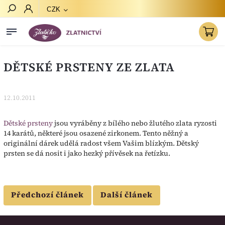
CZK
Hledat
DĚTSKÉ PRSTENY ZE ZLATA
12.10.2011
Dětské prsteny
jsou vyráběny z bílého nebo žlutého zlata ryzosti
14 karátů, některé jsou osazené zirkonem. Tento něžný a
originální dárek udělá radost všem Vašim blízkým. Dětský
prsten se dá nosit i jako hezký přívěsek na řetízku.
Předchozí článek
Další článek