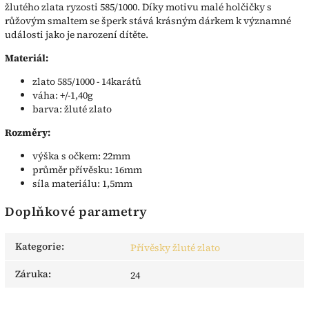
žlutého zlata ryzosti 585/1000. Díky motivu malé holčičky s
růžovým smaltem se šperk stává krásným dárkem k významné
události jako je narození dítěte.
Materiál:
zlato 585/1000 - 14karátů
váha: +/-1,40g
barva: žluté zlato
Rozměry:
výška s očkem: 22mm
průměr přívěsku: 16mm
síla materiálu: 1,5mm
Doplňkové parametry
Kategorie
:
Přívěsky žluté zlato
Záruka
:
24