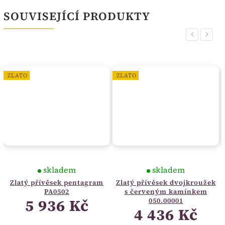
SOUVISEJÍCÍ PRODUKTY
Previous
Next
ZLATO
ZLATO
skladem
skladem
Zlatý přívěsek pentagram
Zlatý přívěsek dvojkroužek
PA0502
s červeným kamínkem
5 936 Kč
050.00001
4 436 Kč