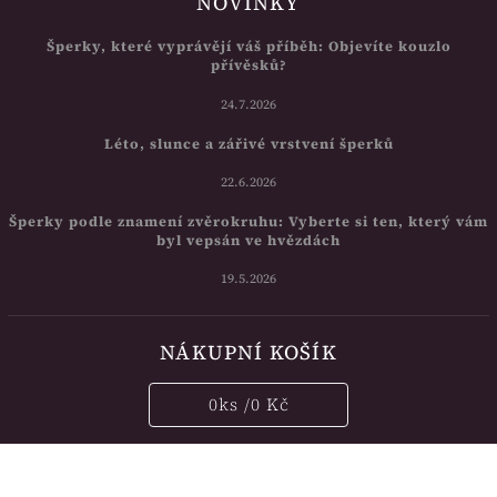
NOVINKY
Šperky, které vyprávějí váš příběh: Objevíte kouzlo
přívěsků?
24.7.2026
Léto, slunce a zářivé vrstvení šperků
22.6.2026
Šperky podle znamení zvěrokruhu: Vyberte si ten, který vám
byl vepsán ve hvězdách
19.5.2026
NÁKUPNÍ KOŠÍK
0
ks /
0 Kč